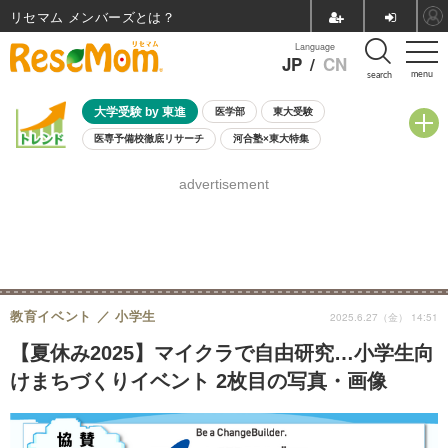
リセマム メンバーズ
Language
JP
/
CN
menu
search
大学受験 by 東進
医学部
東大受験
医専予備校徹底リサーチ
河合塾×東大特集
親子で考える大学選び
高校受験
中学受験
小学校受験
advertisement
共通テスト
夏休み
8月開催学校説明会・相談会
8月開催イベント・WS
全国公立高校 過去問
人気記事
自由研究教材（小学生向け）
自由研究教材（中学生向け）
ランキング
教育イベント
小学生
2025.6.27（金） 14:51
【夏休み2025】マイクラで自由研究…小学生向
けまちづくりイベント 2枚目の写真・画像