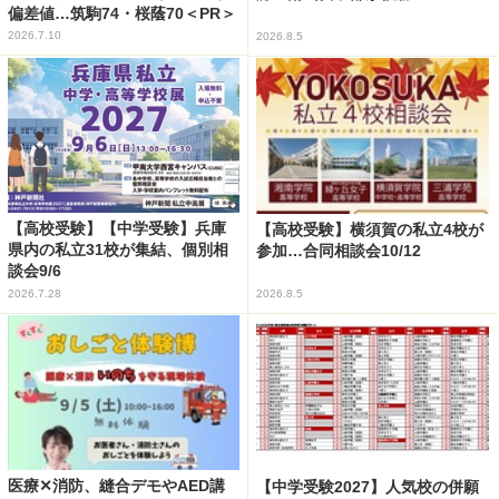
偏差値…筑駒74・桜蔭70＜PR＞
2026.7.10
2026.8.5
【高校受験】【中学受験】兵庫
【高校受験】横須賀の私立4校が
県内の私立31校が集結、個別相
参加…合同相談会10/12
談会9/6
2026.7.28
2026.8.5
医療✕消防、縫合デモやAED講
【中学受験2027】人気校の併願