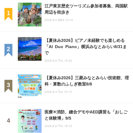
江戸東京歴史ツーリズム参加者募集、両国駅
周辺を街歩き
2026.8.5 Wed 13:15
【夏休み2026】ピアノ未経験でも楽しめる
「AI Duo Piano」横浜みなとみらい8/31ま
で
2026.8.6 Thu 19:45
【夏休み2026】三菱みなとみらい技術館、理
科・算数のふしぎ教室8/8
2026.8.4 Tue 13:15
医療✕消防、縫合デモやAED講習も「おしご
と体験博」9/5
2026.8.6 Thu 18:15