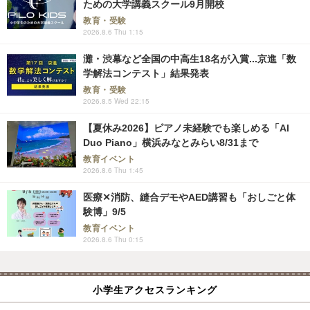
ための大学講義スクール9月開校
教育・受験
2026.8.6 Thu 1:15
灘・渋幕など全国の中高生18名が入賞...京進「数
学解法コンテスト」結果発表
教育・受験
2026.8.5 Wed 22:15
【夏休み2026】ピアノ未経験でも楽しめる「AI
Duo Piano」横浜みなとみらい8/31まで
教育イベント
2026.8.6 Thu 1:45
医療✕消防、縫合デモやAED講習も「おしごと体
験博」9/5
教育イベント
2026.8.6 Thu 0:15
小学生アクセスランキング