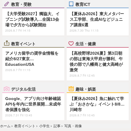
教育・受験
教育ICT
【大学受験2027】獨協大、イ
【夏休み2026】東大メタバー
ブニング試験導入…全国13会
ス工学部、生成AIなどジュニ
場で夕方から試験開始
ア講座6選
2026.8.7 Fri 14:15
2026.7.30 Thu 11:15
教育イベント
生活・健康
アメリカ留学の奨学金情報を
【高校野球2026夏】第3日朝
紹介8/27東京…
の部は東海大甲府が勝利、午
EducationUSA
後の部で八幡商と健大高崎が
激突
2026.8.7 Fri 11:15
2026.8.7 Fri 12:45
デジタル生活
趣味・娯楽
Google、アプリ向け年齢確認
【夏休み2026】魚に触れて学
APIを年内に世界展開…未成年
ぶ「おさかな」イベント8/8…
者保護を強化
川崎市
2026.7.31 Fri 13:45
2026.8.7 Fri 10:45
ホーム
›
教育イベント
›
小学生
›
記事
›
写真・画像