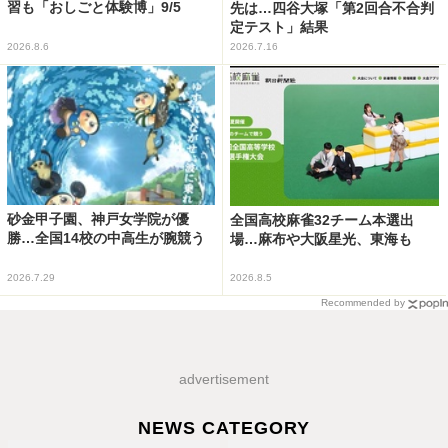
習も「おしごと体験博」9/5
先は…四谷大塚「第2回合不合判
定テスト」結果
2026.8.6
2026.7.16
砂金甲子園、神戸女学院が優
全国高校麻雀32チーム本選出
勝…全国14校の中高生が腕競う
場…麻布や大阪星光、東海も
2026.7.29
2026.8.5
Recommended by
advertisement
NEWS CATEGORY