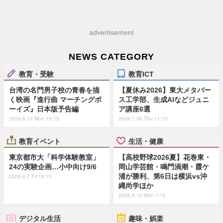
advertisement
NEWS CATEGORY
教育・受験
教育ICT
台湾の名門男子校の青春を描
【夏休み2026】東大メタバー
く映画『進行曲 マーチングボ
ス工学部、生成AIなどジュニ
ーイズ』日本版予告編
ア講座6選
2026.8.10 Mon 15:15
2026.7.30 Thu 11:15
教育イベント
生活・健康
東京都市大「科学体験教室」
【高校野球2026夏】花巻東・
24の実験企画…小中向け9/6
岡山学芸館・鳴門渦潮・霞ケ
浦が勝利、第6日は横浜vs沖
2026.8.7 Fri 18:15
縄尚学ほか
2026.8.10 Mon 7:15
デジタル生活
趣味・娯楽