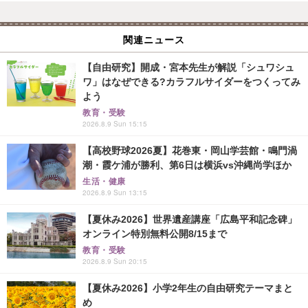
関連ニュース
【自由研究】開成・宮本先生が解説「シュワシュ
ワ」はなぜできる?カラフルサイダーをつくってみ
よう
教育・受験
2026.8.9 Sun 15:15
【高校野球2026夏】花巻東・岡山学芸館・鳴門渦
潮・霞ケ浦が勝利、第6日は横浜vs沖縄尚学ほか
生活・健康
2026.8.9 Sun 13:15
【夏休み2026】世界遺産講座「広島平和記念碑」
オンライン特別無料公開8/15まで
教育・受験
2026.8.9 Sun 20:15
【夏休み2026】小学2年生の自由研究テーマまと
め