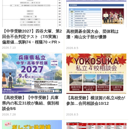
【中学受験2027】四谷大塚、第2
高校囲碁全国大会、団体戦は
回合不合判定テスト（7/5実施）
灘・南山女子部が優勝
偏差値…筑駒74・桜蔭70＜PR＞
2026.7.10
2026.8.5
【高校受験】【中学受験】兵庫
【高校受験】横須賀の私立4校が
県内の私立31校が集結、個別相
参加…合同相談会10/12
談会9/6
2026.7.28
2026.8.5