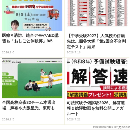
医療✕消防、縫合デモやAED講
【中学受験2027】人気校の併願
習も「おしごと体験博」9/5
先は…四谷大塚「第2回合不合判
定テスト」結果
2026.8.6
2026.7.16
全国高校麻雀32チーム本選出
司法試験予備試験2026、解答速
場…麻布や大阪星光、東海も
報＆総評動画を無料公開…アガ
ルート
2026.8.5
2026.7.21
Recommended by