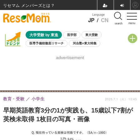
リセマム メンバーズ
Language
JP
/
CN
menu
search
大学受験 by 東進
医学部
東大受験
医専予備校徹底リサーチ
河合塾×東大特集
親子で考える大学選び
高校受験
中学受験
小学校受験
advertisement
共通テスト
夏休み
8月開催学校説明会・相談会
8月開催イベント・WS
全国公立高校 過去問
人気記事
自由研究教材（小学生向け）
自由研究教材（中学生向け）
ランキング
教育・受験
小学生
2025.7.1（火） 13:45
早期英語教育3分の1が実践も、15歳以下7割が
英検未取得 1枚目の写真・画像