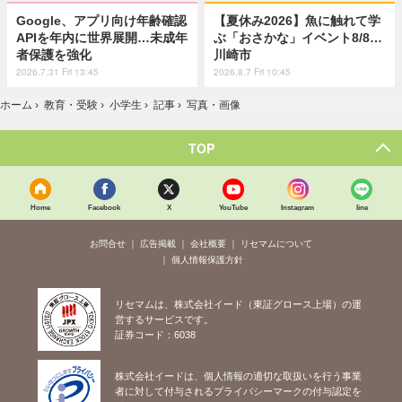
Google、アプリ向け年齢確認
【夏休み2026】魚に触れて学
APIを年内に世界展開…未成年
ぶ「おさかな」イベント8/8…
者保護を強化
川崎市
2026.7.31 Fri 13:45
2026.8.7 Fri 10:45
ホーム
›
教育・受験
›
小学生
›
記事
›
写真・画像
TOP
Home
Facebook
X
YouTube
Instagram
line
お問合せ
広告掲載
会社概要
リセマムについて
個人情報保護方針
リセマムは、株式会社イード（東証グロース上場）の運
営するサービスです。
証券コード：6038
株式会社イードは、個人情報の適切な取扱いを行う事業
者に対して付与されるプライバシーマークの付与認定を