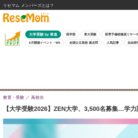
リセマム メンバーズ
大学受験 by 東進
医学部
東大受験
医専予備校徹底リサー
8月開催イベント・WS
全国公立高校 過去問
人気記事
自由研
教育・受験
高校生
【大学受験2026】ZEN大学、3,500名募集…学