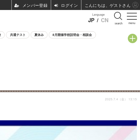
ログイン
こんにちは、ゲストさん
Language
JP
/
CN
menu
search
験
共通テスト
夏休み
8月開催学校説明会・相談会
2025.7.4（金） 13:15