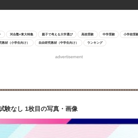
チ
河合塾×東大特集
親子で考える大学選び
高校受験
中学受験
小学校受
究教材（小学生向け）
自由研究教材（中学生向け）
ランキング
advertisement
力試験なし 1枚目の写真・画像