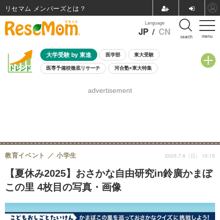
リセマム メンバーズ
Language
JP
/
CN
menu
search
大学受験 by 東進
医学部
東大受験
医専予備校徹底リサーチ
河合塾×東大特集
親子で考える大学選び
高校受験
中学受験
小学校受験
advertisement
共通テスト
夏休み
8月開催学校説明会・相談会
8月開催イベント・WS
全国公立高校 過去問
人気記事
自由研究教材（小学生向け）
自由研究教材（中学生向け）
ランキング
教育イベント
小学生
2025.7.6（日） 10:15
【夏休み2025】おさかな自由研究in鈴廣かまぼ
この里 4枚目の写真・画像