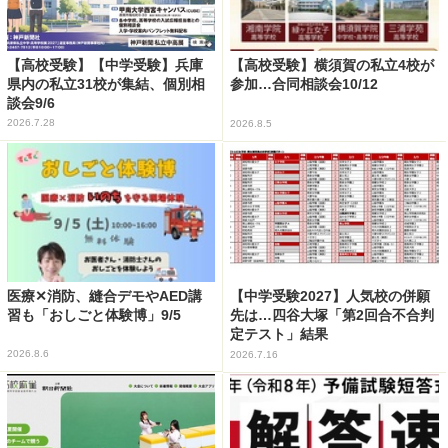
【高校受験】【中学受験】兵庫
【高校受験】横須賀の私立4校が
県内の私立31校が集結、個別相
参加…合同相談会10/12
談会9/6
2026.7.28
2026.8.5
医療✕消防、縫合デモやAED講
【中学受験2027】人気校の併願
習も「おしごと体験博」9/5
先は…四谷大塚「第2回合不合判
定テスト」結果
2026.8.6
2026.7.16