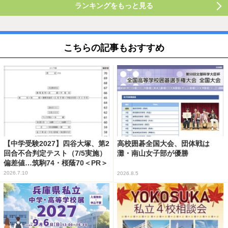
ランキングをもっと見る
こちらの記事もおすすめ
【中学受験2027】四谷大塚、第2
高校囲碁全国大会、団体戦は
回合不合判定テスト（7/5実施）
灘・南山女子部が優勝
偏差値…筑駒74・桜蔭70＜PR＞
2026.7.10
2026.8.5