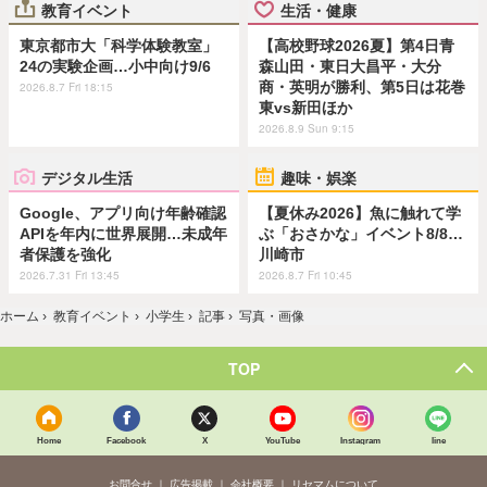
教育イベント
生活・健康
東京都市大「科学体験教室」
【高校野球2026夏】第4日青
24の実験企画…小中向け9/6
森山田・東日大昌平・大分
商・英明が勝利、第5日は花巻
2026.8.7 Fri 18:15
東vs新田ほか
2026.8.9 Sun 9:15
デジタル生活
趣味・娯楽
Google、アプリ向け年齢確認
【夏休み2026】魚に触れて学
APIを年内に世界展開…未成年
ぶ「おさかな」イベント8/8…
者保護を強化
川崎市
2026.7.31 Fri 13:45
2026.8.7 Fri 10:45
ホーム
›
教育イベント
›
小学生
›
記事
›
写真・画像
TOP
Home
Facebook
X
YouTube
Instagram
line
お問合せ
広告掲載
会社概要
リセマムについて