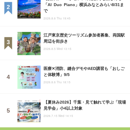
「AI Duo Piano」横浜みなとみらい8/31ま
で
2026.8.6 Thu 19:45
江戸東京歴史ツーリズム参加者募集、両国駅
周辺を街歩き
2026.8.5 Wed 13:15
医療✕消防、縫合デモやAED講習も「おしご
と体験博」9/5
2026.8.6 Thu 18:15
【夏休み2026】千葉・見て触れて学ぶ「現場
見学会」小4以上対象
2026.7.15 Wed 14:15