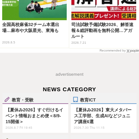
全国高校麻雀32チーム本選出
司法試験予備試験2026、解答速
場…麻布や大阪星光、東海も
報＆総評動画を無料公開…アガ
ルート
2026.8.5
2026.7.21
Recommended by
advertisement
NEWS CATEGORY
教育・受験
教育ICT
【夏休み2026】すぐ行けるイ
【夏休み2026】東大メタバー
ベント情報おまとめ便＜8/9-
ス工学部、生成AIなどジュニ
15開催＞
ア講座6選
2026.8.7 Fri 19:45
2026.7.30 Thu 11:15