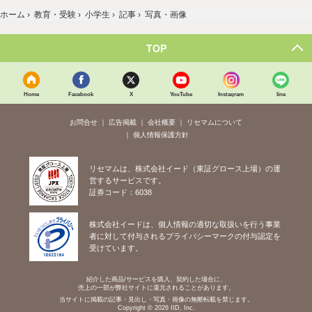
ホーム
›
教育・受験
›
小学生
›
記事
›
写真・画像
TOP
Home
Facebook
X
YouTube
Instagram
line
お問合せ
広告掲載
会社概要
リセマムについて
個人情報保護方針
リセマムは、株式会社イード（東証グロース上場）の運
営するサービスです。
証券コード：6038
株式会社イードは、個人情報の適切な取扱いを行う事業
者に対して付与されるプライバシーマークの付与認定を
受けています。
紹介した商品/サービスを購入、契約した場合に、
売上の一部が弊社サイトに還元されることがあります。
当サイトに掲載の記事・見出し・写真・画像の無断転載を禁じます。
Copyright © 2026 IID, Inc.