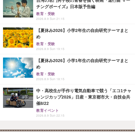
台湾の名門男子校の青春を描く映画『進行曲 マー
チングボーイズ』日本版予告編
教育・受験
2026.8.9 Sun 21:15
【夏休み2026】小学2年生の自由研究テーマまと
め
教育・受験
2026.8.9 Sun 19:15
【夏休み2026】小学1年生の自由研究テーマまと
め
教育・受験
2026.8.9 Sun 18:15
中・高校生が手作り電気自動車で競う「エコ1チャ
レンジカップ2026」日産・東京都市大・自技会共
催8/22
教育イベント
2026.8.9 Sun 22:15