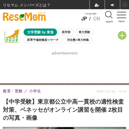
リセマム メンバーズ
Language
JP
/
CN
menu
search
大学受験 by 東進
医学部
東大受験
医専予備校徹底リサーチ
河合塾×東大特集
親子で考える大学選び
高校受験
中学受験
小学校受験
advertisement
共通テスト
夏休み
8月開催学校説明会・相談会
8月開催イベント・WS
全国公立高校 過去問
人気記事
自由研究教材（小学生向け）
自由研究教材（中学生向け）
ランキング
教育・受験
小学生
2025.7.9（水） 13:15
【中学受験】東京都公立中高一貫校の適性検査
対策、ベネッセがオンライン講習を開催 2枚目
の写真・画像