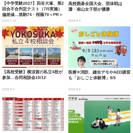
【中学受験2027】四谷大塚、第2
高校囲碁全国大会、団体戦は
回合不合判定テスト（7/5実施）
灘・南山女子部が優勝
偏差値…筑駒74・桜蔭70＜PR＞
2026.7.10
2026.8.5
【高校受験】横須賀の私立4校が
医療✕消防、縫合デモやAED講習
参加…合同相談会10/12
も「おしごと体験博」9/5
2026.8.5
2026.8.6