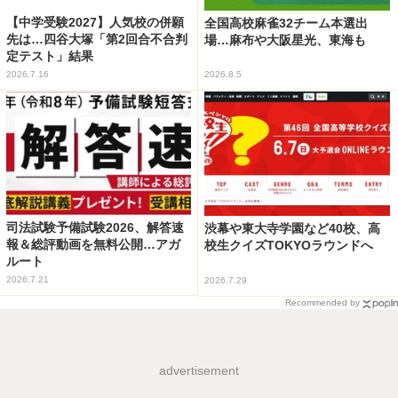
【中学受験2027】人気校の併願
全国高校麻雀32チーム本選出
先は…四谷大塚「第2回合不合判
場…麻布や大阪星光、東海も
定テスト」結果
2026.7.16
2026.8.5
司法試験予備試験2026、解答速
渋幕や東大寺学園など40校、高
報＆総評動画を無料公開…アガ
校生クイズTOKYOラウンドへ
ルート
2026.7.21
2026.7.29
Recommended by
advertisement