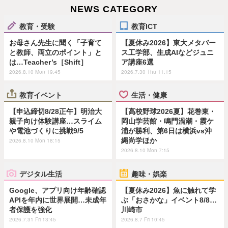
NEWS CATEGORY
教育・受験
教育ICT
お母さん先生に聞く「子育て
【夏休み2026】東大メタバー
と教師、両立のポイント」と
ス工学部、生成AIなどジュニ
は…Teacher’s［Shift］
ア講座6選
2026.8.10 Mon 19:45
2026.7.30 Thu 11:15
教育イベント
生活・健康
【申込締切8/28正午】明治大
【高校野球2026夏】花巻東・
親子向け体験講座…スライム
岡山学芸館・鳴門渦潮・霞ケ
や電池づくりに挑戦9/5
浦が勝利、第6日は横浜vs沖
縄尚学ほか
2026.8.10 Mon 18:15
2026.8.10 Mon 7:15
デジタル生活
趣味・娯楽
Google、アプリ向け年齢確認
【夏休み2026】魚に触れて学
APIを年内に世界展開…未成年
ぶ「おさかな」イベント8/8…
者保護を強化
川崎市
2026.7.31 Fri 13:45
2026.8.7 Fri 10:45