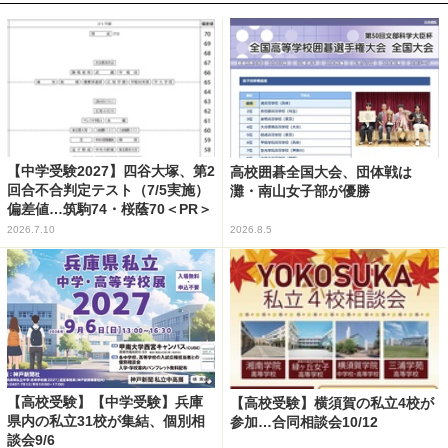
【中学受験2027】四谷大塚、第2
高校囲碁全国大会、団体戦は
回合不合判定テスト（7/5実施）
灘・南山女子部が優勝
偏差値…筑駒74・桜蔭70＜PR＞
2026.7.10
2026.8.5
【高校受験】【中学受験】兵庫
【高校受験】横須賀の私立4校が
県内の私立31校が集結、個別相
参加…合同相談会10/12
談会9/6