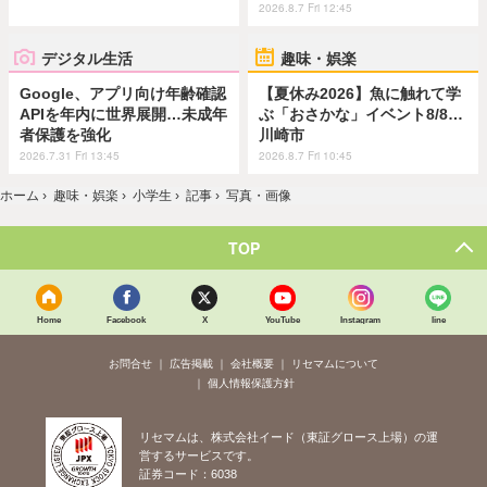
2026.8.7 Fri 12:45
デジタル生活
趣味・娯楽
Google、アプリ向け年齢確認
【夏休み2026】魚に触れて学
APIを年内に世界展開…未成年
ぶ「おさかな」イベント8/8…
者保護を強化
川崎市
2026.7.31 Fri 13:45
2026.8.7 Fri 10:45
ホーム
›
趣味・娯楽
›
小学生
›
記事
›
写真・画像
TOP
Home
Facebook
X
YouTube
Instagram
line
お問合せ
広告掲載
会社概要
リセマムについて
個人情報保護方針
リセマムは、株式会社イード（東証グロース上場）の運
営するサービスです。
証券コード：6038