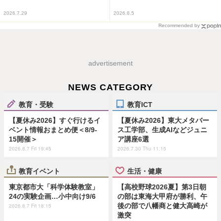
2026.7.29
2026.8.5
Recommended by
advertisement
NEWS CATEGORY
教育・受験
教育ICT
【夏休み2026】すぐ行けるイ
【夏休み2026】東大メタバー
ベント情報おまとめ便＜8/9-
ス工学部、生成AIなどジュニ
15開催＞
ア講座6選
2026.8.7 Fri 19:45
2026.7.30 Thu 11:15
教育イベント
生活・健康
東京都市大「科学体験教室」
【高校野球2026夏】第3日朝
24の実験企画…小中向け9/6
の部は東海大甲府が勝利、午
後の部で八幡商と健大高崎が
2026.8.7 Fri 18:15
激突