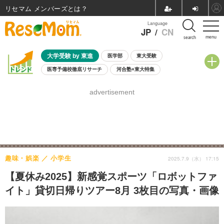
リセマム メンバーズ
Language
JP
/
CN
menu
search
大学受験 by 東進
医学部
東大受験
医専予備校徹底リサーチ
河合塾×東大特集
親子で考える大学選び
高校受験
中学受験
小学校受験
advertisement
共通テスト
夏休み
8月開催学校説明会・相談会
8月開催イベント・WS
全国公立高校 過去問
人気記事
自由研究教材（小学生向け）
自由研究教材（中学生向け）
ランキング
趣味・娯楽
小学生
2025.7.9（水） 17:15
【夏休み2025】新感覚スポーツ「ロボットファ
イト」貸切日帰りツアー8月 3枚目の写真・画像