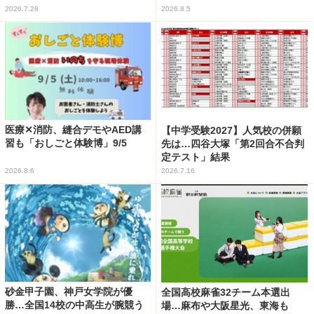
2026.7.28
2026.8.5
医療✕消防、縫合デモやAED講
【中学受験2027】人気校の併願
習も「おしごと体験博」9/5
先は…四谷大塚「第2回合不合判
定テスト」結果
2026.8.6
2026.7.16
砂金甲子園、神戸女学院が優
全国高校麻雀32チーム本選出
勝…全国14校の中高生が腕競う
場…麻布や大阪星光、東海も