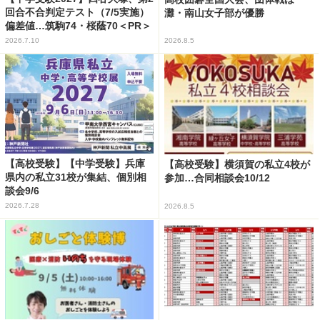
回合不合判定テスト（7/5実施）
灘・南山女子部が優勝
偏差値…筑駒74・桜蔭70＜PR＞
2026.7.10
2026.8.5
【高校受験】【中学受験】兵庫
【高校受験】横須賀の私立4校が
県内の私立31校が集結、個別相
参加…合同相談会10/12
談会9/6
2026.7.28
2026.8.5