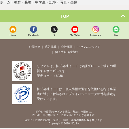
ホーム
›
教育・受験
›
中学生
›
記事
›
写真・画像
TOP
Home
Facebook
X
YouTube
Instagram
line
お問合せ
広告掲載
会社概要
リセマムについて
個人情報保護方針
リセマムは、株式会社イード（東証グロース上場）の運
営するサービスです。
証券コード：6038
株式会社イードは、個人情報の適切な取扱いを行う事業
者に対して付与されるプライバシーマークの付与認定を
受けています。
紹介した商品/サービスを購入、契約した場合に、
売上の一部が弊社サイトに還元されることがあります。
当サイトに掲載の記事・見出し・写真・画像の無断転載を禁じます。
Copyright © 2026 IID, Inc.