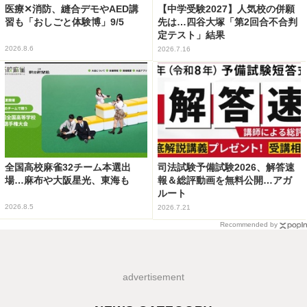
医療✕消防、縫合デモやAED講
【中学受験2027】人気校の併願
習も「おしごと体験博」9/5
先は…四谷大塚「第2回合不合判
定テスト」結果
2026.8.6
2026.7.16
全国高校麻雀32チーム本選出
司法試験予備試験2026、解答速
場…麻布や大阪星光、東海も
報＆総評動画を無料公開…アガ
ルート
2026.8.5
2026.7.21
Recommended by
advertisement