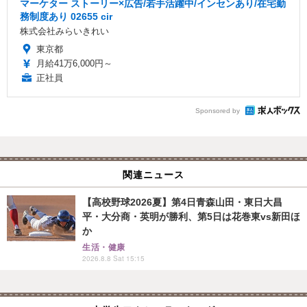
マーケター ストーリー×広告/若手活躍中/インセンあり/在宅勤
務制度あり 02655 cir
株式会社みらいきれい
東京都
月給41万6,000円～
正社員
Sponsored by
関連ニュース
【高校野球2026夏】第4日青森山田・東日大昌
平・大分商・英明が勝利、第5日は花巻東vs新田ほ
か
生活・健康
2026.8.8 Sat 15:15