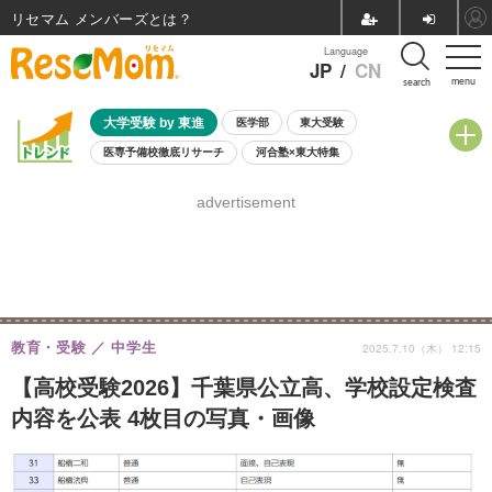
リセマム メンバーズ
Language
JP
/
CN
menu
search
大学受験 by 東進
医学部
東大受験
医専予備校徹底リサーチ
河合塾×東大特集
親子で考える大学選び
高校受験
中学受験
小学校受験
advertisement
共通テスト
夏休み
8月開催学校説明会・相談会
8月開催イベント・WS
全国公立高校 過去問
人気記事
自由研究教材（小学生向け）
自由研究教材（中学生向け）
ランキング
教育・受験
中学生
2025.7.10（木） 12:15
【高校受験2026】千葉県公立高、学校設定検査
内容を公表 4枚目の写真・画像