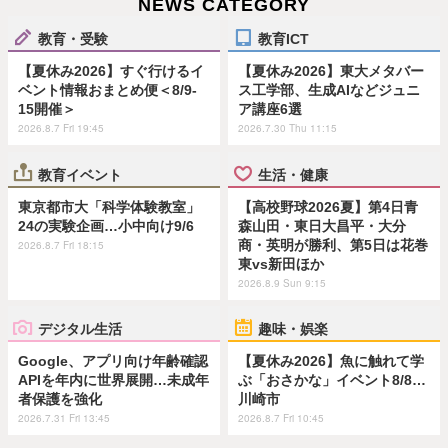
NEWS CATEGORY
教育・受験
教育ICT
【夏休み2026】すぐ行けるイ
【夏休み2026】東大メタバー
ベント情報おまとめ便＜8/9-
ス工学部、生成AIなどジュニ
15開催＞
ア講座6選
2026.8.7 Fri 19:45
2026.7.30 Thu 11:15
教育イベント
生活・健康
東京都市大「科学体験教室」
【高校野球2026夏】第4日青
24の実験企画…小中向け9/6
森山田・東日大昌平・大分
商・英明が勝利、第5日は花巻
2026.8.7 Fri 18:15
東vs新田ほか
2026.8.9 Sun 9:15
デジタル生活
趣味・娯楽
Google、アプリ向け年齢確認
【夏休み2026】魚に触れて学
APIを年内に世界展開…未成年
ぶ「おさかな」イベント8/8…
者保護を強化
川崎市
2026.7.31 Fri 13:45
2026.8.7 Fri 10:45