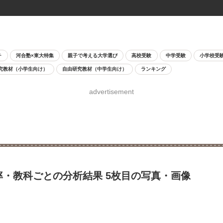
チ
河合塾×東大特集
親子で考える大学選び
高校受験
中学受験
小学校受
究教材（小学生向け）
自由研究教材（中学生向け）
ランキング
advertisement
率・教科ごとの分析結果 5枚目の写真・画像