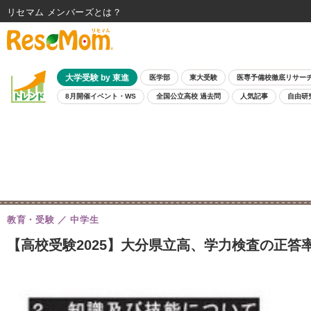
リセマム メンバーズ
大学受験 by 東進
医学部
東大受験
医専予備校徹底リサー
8月開催イベント・WS
全国公立高校 過去問
人気記事
自由研
教育・受験
中学生
【高校受験2025】大分県立高、学力検査の正答