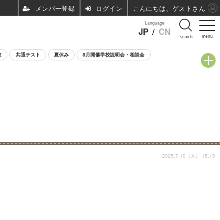
ログイン
こんにちは、ゲストさん
Language
JP
/
CN
menu
search
験
共通テスト
夏休み
8月開催学校説明会・相談会
2025.7.10（木） 15:15