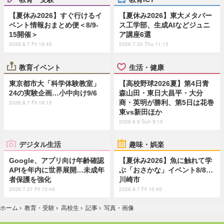
【夏休み2026】すぐ行けるイ
【夏休み2026】東大メタバー
ベント情報おまとめ便＜8/9-
ス工学部、生成AIなどジュニ
15開催＞
ア講座6選
2026.8.7 Fri 19:45
2026.7.30 Thu 11:15
教育イベント
生活・健康
東京都市大「科学体験教室」
【高校野球2026夏】第4日青
24の実験企画…小中向け9/6
森山田・東日大昌平・大分
商・英明が勝利、第5日は花巻
2026.8.7 Fri 18:15
東vs新田ほか
2026.8.9 Sun 9:15
デジタル生活
趣味・娯楽
Google、アプリ向け年齢確認
【夏休み2026】魚に触れて学
APIを年内に世界展開…未成年
ぶ「おさかな」イベント8/8…
者保護を強化
川崎市
2026.7.31 Fri 13:45
2026.8.7 Fri 10:45
ホーム
›
教育・受験
›
高校生
›
記事
›
写真・画像