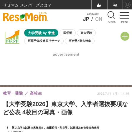
リセマム メンバーズ
Language
JP
/
CN
menu
search
大学受験 by 東進
医学部
東大受験
医専予備校徹底リサーチ
河合塾×東大特集
親子で考える大学選び
高校受験
中学受験
小学校受験
advertisement
共通テスト
夏休み
8月開催学校説明会・相談会
8月開催イベント・WS
全国公立高校 過去問
人気記事
自由研究教材（小学生向け）
自由研究教材（中学生向け）
ランキング
教育・受験
高校生
2025.7.14（月） 14:15
【大学受験2026】東京大学、入学者選抜要項な
ど公表 4枚目の写真・画像