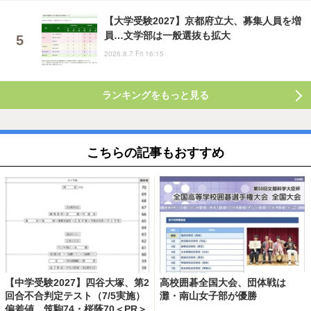
【大学受験2027】京都府立大、募集人員を増
員…文学部は一般選抜も拡大
2026.8.7 Fri 16:15
ランキングをもっと見る
こちらの記事もおすすめ
【中学受験2027】四谷大塚、第2
高校囲碁全国大会、団体戦は
回合不合判定テスト（7/5実施）
灘・南山女子部が優勝
偏差値…筑駒74・桜蔭70＜PR＞