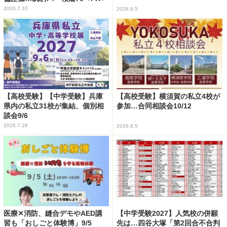
2026.7.10
2026.8.5
【高校受験】【中学受験】兵庫
【高校受験】横須賀の私立4校が
県内の私立31校が集結、個別相
参加…合同相談会10/12
談会9/6
2026.7.28
2026.8.5
医療✕消防、縫合デモやAED講
【中学受験2027】人気校の併願
習も「おしごと体験博」9/5
先は…四谷大塚「第2回合不合判