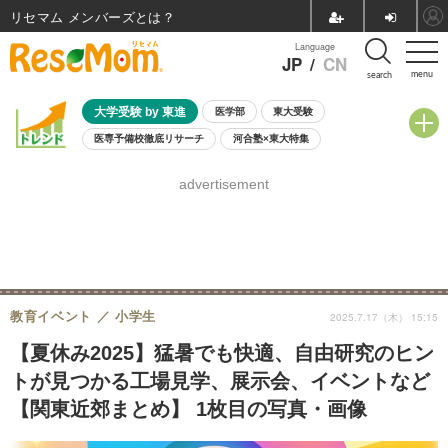
リセマム メンバーズ
Language
JP
/
CN
menu
search
大学受験 by 東進
医学部
東大受験
医専予備校徹底リサーチ
河合塾×東大特集
親子で考える大学選び
高校受験
中学受験
小学校受験
advertisement
共通テスト
夏休み
8月開催学校説明会・相談会
8月開催イベント・WS
全国公立高校 過去問
人気記事
自由研究教材（小学生向け）
自由研究教材（中学生向け）
ランキング
教育イベント
小学生
2025.7.17（木） 15:15
【夏休み2025】猛暑でも快適、自由研究のヒン
トが見つかる工場見学、展示会、イベントなど
【関東近郊まとめ】 1枚目の写真・画像