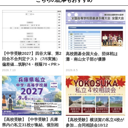
こちらの記事もおすすめ
【中学受験2027】四谷大塚、第2
高校囲碁全国大会、団体戦は
回合不合判定テスト（7/5実施）
灘・南山女子部が優勝
偏差値…筑駒74・桜蔭70＜PR＞
2026.7.10
2026.8.5
【高校受験】【中学受験】兵庫
【高校受験】横須賀の私立4校が
県内の私立31校が集結、個別相
参加…合同相談会10/12