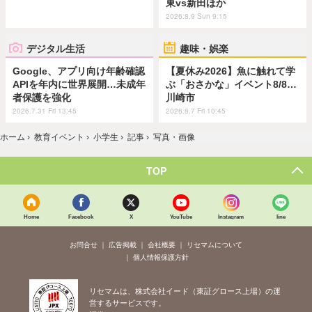
東vs新田ほか
2026.8.9 Sun 9:15
デジタル生活
趣味・娯楽
Google、アプリ向け年齢確認
【夏休み2026】魚に触れて学
APIを年内に世界展開…未成年
ぶ「おさかな」イベント8/8…
者保護を強化
川崎市
2026.7.31 Fri 13:45
2026.8.7 Fri 10:45
ホーム
›
教育イベント
›
小学生
›
記事
›
写真・画像
TOP
Home
Facebook
X
YouTube
Instagram
line
お問合せ
広告掲載
会社概要
リセマムについて
個人情報保護方針
リセマムは、株式会社イード（東証グロース上場）の運
営するサービスです。