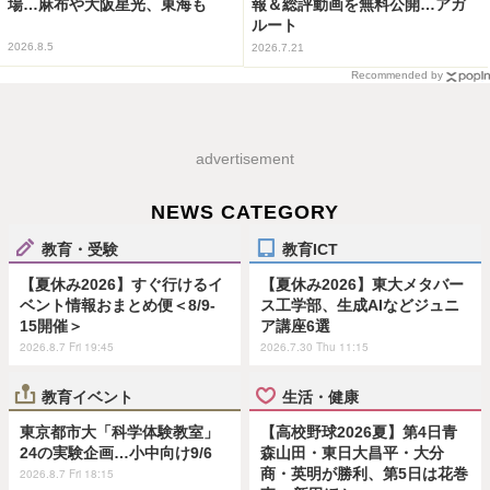
場…麻布や大阪星光、東海も
報＆総評動画を無料公開…アガ
ルート
2026.8.5
2026.7.21
Recommended by
advertisement
NEWS CATEGORY
教育・受験
教育ICT
【夏休み2026】すぐ行けるイ
【夏休み2026】東大メタバー
ベント情報おまとめ便＜8/9-
ス工学部、生成AIなどジュニ
15開催＞
ア講座6選
2026.8.7 Fri 19:45
2026.7.30 Thu 11:15
教育イベント
生活・健康
東京都市大「科学体験教室」
【高校野球2026夏】第4日青
24の実験企画…小中向け9/6
森山田・東日大昌平・大分
商・英明が勝利、第5日は花巻
2026.8.7 Fri 18:15