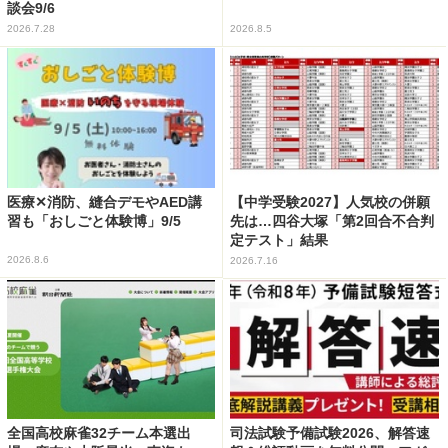
談会9/6
2026.7.28
2026.8.5
医療✕消防、縫合デモやAED講
【中学受験2027】人気校の併願
習も「おしごと体験博」9/5
先は…四谷大塚「第2回合不合判
定テスト」結果
2026.8.6
2026.7.16
全国高校麻雀32チーム本選出
司法試験予備試験2026、解答速