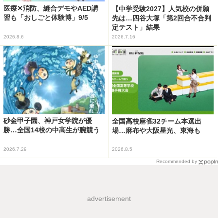
医療✕消防、縫合デモやAED講
【中学受験2027】人気校の併願
習も「おしごと体験博」9/5
先は…四谷大塚「第2回合不合判
定テスト」結果
2026.8.6
2026.7.16
砂金甲子園、神戸女学院が優
全国高校麻雀32チーム本選出
勝…全国14校の中高生が腕競う
場…麻布や大阪星光、東海も
2026.7.29
2026.8.5
Recommended by
advertisement