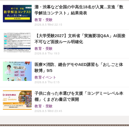
灘・渋幕など全国の中高生18名が入賞...京進「数
学解法コンテスト」結果発表
教育・受験
2026.8.5 Wed 22:15
【大学受験2027】文科省「実施要項Q&A」AI面接
不可など面接ルール明確化
教育・受験
2026.8.6 Thu 19:0
医療✕消防、縫合デモやAED講習も「おしごと体
験博」9/5
教育イベント
2026.8.6 Thu 0:15
子供に合った本選びを支援「ヨンデミーレベル本
棚」くまざわ書店で展開
教育・受験
2026.8.5 Wed 23:45