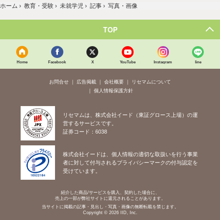
ホーム
›
教育・受験
›
未就学児
›
記事
›
写真・画像
TOP
Home
Facebook
X
YouTube
Instagram
line
お問合せ
広告掲載
会社概要
リセマムについて
個人情報保護方針
リセマムは、株式会社イード（東証グロース上場）の運
営するサービスです。
証券コード：6038
株式会社イードは、個人情報の適切な取扱いを行う事業
者に対して付与されるプライバシーマークの付与認定を
受けています。
紹介した商品/サービスを購入、契約した場合に、
売上の一部が弊社サイトに還元されることがあります。
当サイトに掲載の記事・見出し・写真・画像の無断転載を禁じます。
Copyright © 2026 IID, Inc.