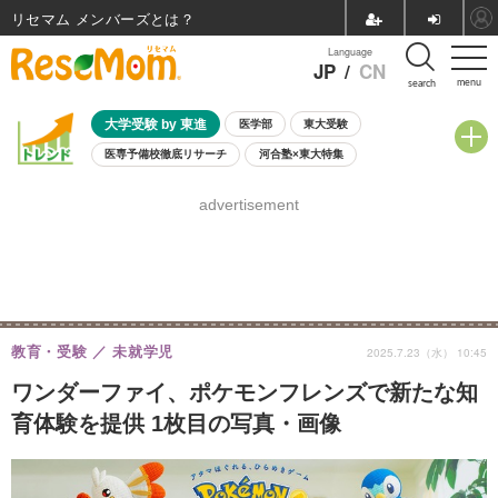
リセマム メンバーズ
Language
JP
/
CN
menu
search
大学受験 by 東進
医学部
東大受験
医専予備校徹底リサーチ
河合塾×東大特集
親子で考える大学選び
高校受験
中学受験
小学校受験
advertisement
共通テスト
夏休み
8月開催学校説明会・相談会
8月開催イベント・WS
全国公立高校 過去問
人気記事
自由研究教材（小学生向け）
自由研究教材（中学生向け）
ランキング
教育・受験
未就学児
2025.7.23（水） 10:45
ワンダーファイ、ポケモンフレンズで新たな知
育体験を提供 1枚目の写真・画像