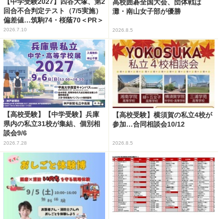
【中学受験2027】四谷大塚、第2
高校囲碁全国大会、団体戦は
回合不合判定テスト（7/5実施）
灘・南山女子部が優勝
偏差値…筑駒74・桜蔭70＜PR＞
2026.7.10
2026.8.5
【高校受験】【中学受験】兵庫
【高校受験】横須賀の私立4校が
県内の私立31校が集結、個別相
参加…合同相談会10/12
談会9/6
2026.7.28
2026.8.5