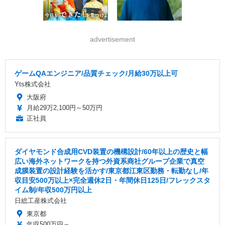
advertisement
ゲームQAエンジニア/品質チェック/月給30万以上可
Yts株式会社
大阪府
月給29万2,100円～50万円
正社員
ダイヤモンド合成用CVD装置の機構設計/60年以上の歴史と幅
広い海外ネットワークを持つ外資系商社グループ企業で真空
成膜装置の設計経験を活かす/東京都江東区勤務・転勤なし/年
収目安500万以上×完全週休2日・年間休日125日/フレックスタ
イム制/年収500万円以上
日総工産株式会社
東京都
年収500万円～