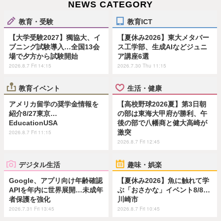
NEWS CATEGORY
教育・受験
教育ICT
【大学受験2027】獨協大、イ
【夏休み2026】東大メタバー
ブニング試験導入…全国13会
ス工学部、生成AIなどジュニ
場で夕方から試験開始
ア講座6選
2026.8.7 Fri 14:15
2026.7.30 Thu 11:15
教育イベント
生活・健康
アメリカ留学の奨学金情報を
【高校野球2026夏】第3日朝
紹介8/27東京…
の部は東海大甲府が勝利、午
EducationUSA
後の部で八幡商と健大高崎が
激突
2026.8.7 Fri 11:15
2026.8.7 Fri 12:45
デジタル生活
趣味・娯楽
Google、アプリ向け年齢確認
【夏休み2026】魚に触れて学
APIを年内に世界展開…未成年
ぶ「おさかな」イベント8/8…
者保護を強化
川崎市
2026.7.31 Fri 13:45
2026.8.7 Fri 10:45