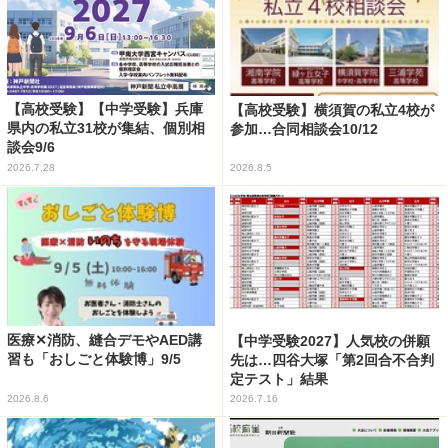
【高校受験】【中学受験】兵庫
【高校受験】横須賀の私立4校が
県内の私立31校が集結、個別相
参加…合同相談会10/12
談会9/6
2026.7.28
2026.8.5
医療✕消防、縫合デモやAED講
【中学受験2027】人気校の併願
習も「おしごと体験博」9/5
先は…四谷大塚「第2回合不合判
定テスト」結果
2026.8.6
2026.7.16