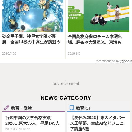
砂金甲子園、神戸女学院が優
全国高校麻雀32チーム本選出
勝…全国14校の中高生が腕競う
場…麻布や大阪星光、東海も
2026.7.29
2026.8.5
Recommended by
advertisement
NEWS CATEGORY
教育・受験
教育ICT
行知学園の大学合格実績
【夏休み2026】東大メタバー
2026…東大55人、早慶149人
ス工学部、生成AIなどジュニ
ア講座6選
2026.8.7 Fri 18:45