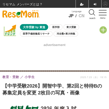
リセマム メンバーズ
Language
JP
/
CN
menu
search
大学受験 by 東進
医学部
東大受験
医専予備校徹底リサーチ
河合塾×東大特集
親子で考える大学選び
高校受験
中学受験
小学校受験
advertisement
共通テスト
夏休み
8月開催学校説明会・相談会
8月開催イベント・WS
全国公立高校 過去問
人気記事
自由研究教材（小学生向け）
自由研究教材（中学生向け）
ランキング
教育・受験
小学生
2025.7.23（水） 19:15
【中学受験2026】開智中学、第2回と特待Bの
募集定員を変更 2枚目の写真・画像