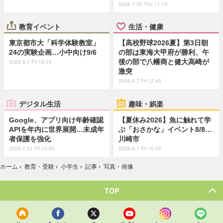
2026.7.30 Thu 11:15
教育イベント
生活・健康
東京都市大「科学体験教室」
【高校野球2026夏】第3日朝
24の実験企画…小中向け9/6
の部は東海大甲府が勝利、午
後の部で八幡商と健大高崎が
2026.8.7 Fri 18:15
激突
2026.8.7 Fri 12:45
デジタル生活
趣味・娯楽
Google、アプリ向け年齢確認
【夏休み2026】魚に触れて学
APIを年内に世界展開…未成年
ぶ「おさかな」イベント8/8…
者保護を強化
川崎市
2026.7.31 Fri 13:45
2026.8.7 Fri 10:45
ホーム
›
教育・受験
›
小学生
›
記事
›
写真・画像
TOP