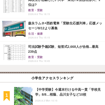
位は?
教育・受験
2026.8.6 Thu 16:15
森永ラムネ×西鉄電車「受験生応援列車」応援メッ
セージ8/12より募集
生活・健康
2026.8.6 Thu 15:15
司法試験予備試験、短答式2,668人が合格...最高
239点
教育・受験
2026.8.6 Thu 19:45
小学生アクセスランキング
【中学受験】今週末行ける中高一貫「学校見
学」8/8…桜蔭、品川女子など10校
2026.8.3 Mon 10:15