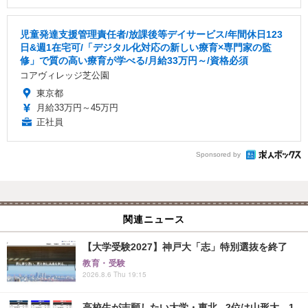
児童発達支援管理責任者/放課後等デイサービス/年間休日123
日&週1在宅可/「デジタル化対応の新しい療育×専門家の監
修」で質の高い療育が学べる/月給33万円～/資格必須
コアヴィレッジ芝公園
東京都
月給33万円～45万円
正社員
Sponsored by
関連ニュース
【大学受験2027】神戸大「志」特別選抜を終了
教育・受験
2026.8.6 Thu 19:15
高校生が志願したい大学・東北...2位は山形大、1