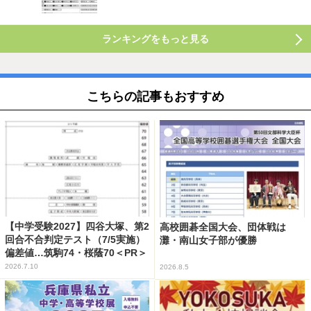
ランキングをもっと見る
こちらの記事もおすすめ
【中学受験2027】四谷大塚、第2
高校囲碁全国大会、団体戦は
回合不合判定テスト（7/5実施）
灘・南山女子部が優勝
偏差値…筑駒74・桜蔭70＜PR＞
2026.7.10
2026.8.5