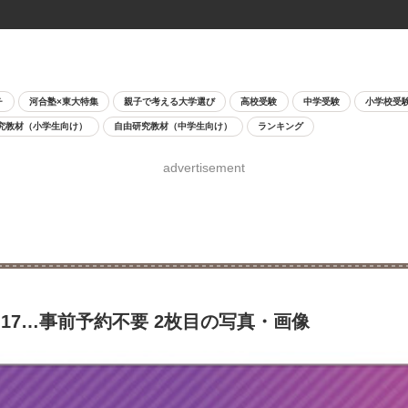
チ
河合塾×東大特集
親子で考える大学選び
高校受験
中学受験
小学校受
究教材（小学生向け）
自由研究教材（中学生向け）
ランキング
advertisement
17…事前予約不要 2枚目の写真・画像