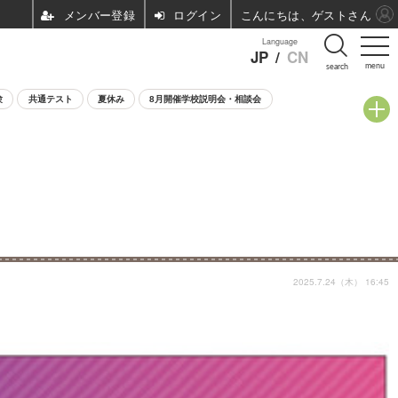
ログイン
こんにちは、ゲストさん
Language
JP
/
CN
menu
search
験
共通テスト
夏休み
8月開催学校説明会・相談会
2025.7.24（木） 16:45