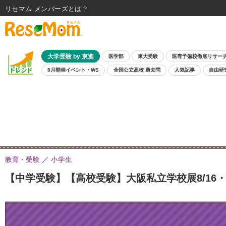
リセマム メンバーズ
大学受験 by 東進
医学部
東大受験
医専予備校徹底リサー
8月開催イベント・WS
全国公立高校 過去問
人気記事
自由研
教育・受験
小学生
【中学受験】【高校受験】大阪私立学校展8/16・