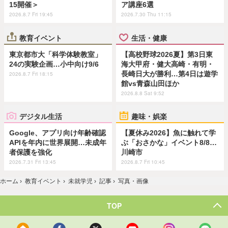
15開催＞
ア講座6選
2026.8.7 Fri 19:45
2026.7.30 Thu 11:15
教育イベント
生活・健康
東京都市大「科学体験教室」
【高校野球2026夏】第3日東
24の実験企画…小中向け9/6
海大甲府・健大高崎・有明・
長崎日大が勝利…第4日は遊学
2026.8.7 Fri 18:15
館vs青森山田ほか
2026.8.8 Sat 9:52
デジタル生活
趣味・娯楽
Google、アプリ向け年齢確認
【夏休み2026】魚に触れて学
APIを年内に世界展開…未成年
ぶ「おさかな」イベント8/8…
者保護を強化
川崎市
2026.7.31 Fri 13:45
2026.8.7 Fri 10:45
ホーム
›
教育イベント
›
未就学児
›
記事
›
写真・画像
TOP