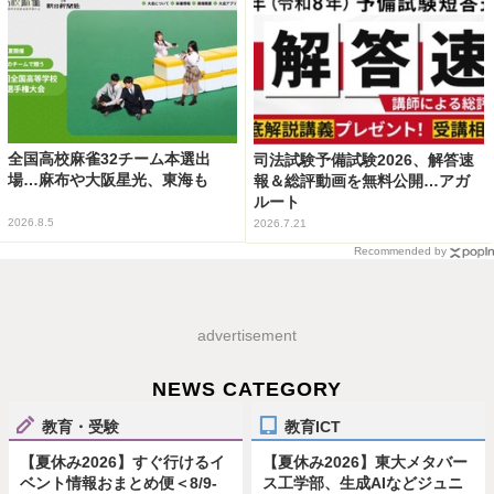
全国高校麻雀32チーム本選出
司法試験予備試験2026、解答速
場…麻布や大阪星光、東海も
報＆総評動画を無料公開…アガ
ルート
2026.8.5
2026.7.21
Recommended by
advertisement
NEWS CATEGORY
教育・受験
教育ICT
【夏休み2026】すぐ行けるイ
【夏休み2026】東大メタバー
ベント情報おまとめ便＜8/9-
ス工学部、生成AIなどジュニ