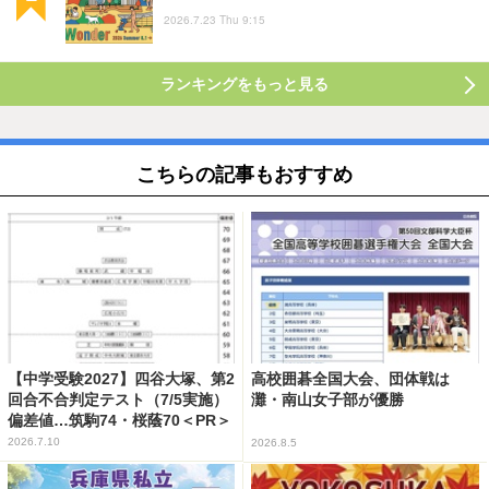
2026.7.23 Thu 9:15
ランキングをもっと見る
こちらの記事もおすすめ
【中学受験2027】四谷大塚、第2
高校囲碁全国大会、団体戦は
回合不合判定テスト（7/5実施）
灘・南山女子部が優勝
偏差値…筑駒74・桜蔭70＜PR＞
2026.7.10
2026.8.5