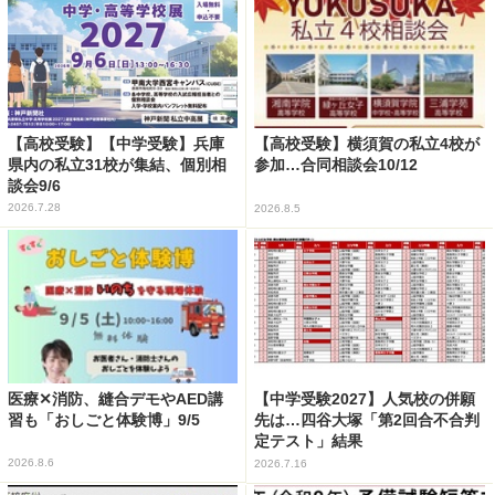
【高校受験】【中学受験】兵庫
【高校受験】横須賀の私立4校が
県内の私立31校が集結、個別相
参加…合同相談会10/12
談会9/6
2026.7.28
2026.8.5
医療✕消防、縫合デモやAED講
【中学受験2027】人気校の併願
習も「おしごと体験博」9/5
先は…四谷大塚「第2回合不合判
定テスト」結果
2026.8.6
2026.7.16