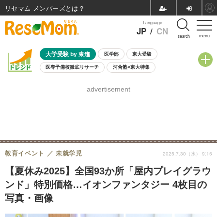
リセマム メンバーズ
Language
JP
/
CN
menu
search
大学受験 by 東進
医学部
東大受験
医専予備校徹底リサーチ
河合塾×東大特集
親子で考える大学選び
高校受験
中学受験
小学校受験
advertisement
共通テスト
夏休み
8月開催学校説明会・相談会
8月開催イベント・WS
全国公立高校 過去問
人気記事
自由研究教材（小学生向け）
自由研究教材（中学生向け）
ランキング
教育イベント
未就学児
2025.7.30（水） 9:15
【夏休み2025】全国93か所「屋内プレイグラウ
ンド」特別価格…イオンファンタジー 4枚目の
写真・画像