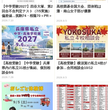
【中学受験2027】四谷大塚、第2
高校囲碁全国大会、団体戦は
回合不合判定テスト（7/5実施）
灘・南山女子部が優勝
偏差値…筑駒74・桜蔭70＜PR＞
2026.7.10
2026.8.5
【高校受験】【中学受験】兵庫
【高校受験】横須賀の私立4校が
県内の私立31校が集結、個別相
参加…合同相談会10/12
談会9/6
2026.7.28
2026.8.5