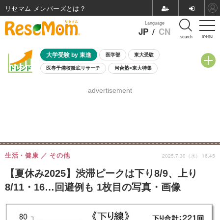
リセマム メンバーズ
Language
JP
/
CN
menu
search
大学受験 by 東進
医学部
東大受験
医専予備校徹底リサーチ
河合塾×東大特集
親子で考える大学選び
高校受験
中学受験
小学校受験
advertisement
共通テスト
夏休み
8月開催学校説明会・相談会
8月開催イベント・WS
全国公立高校 過去問
人気記事
自由研究教材（小学生向け）
自由研究教材（中学生向け）
ランキング
生活・健康
その他
2025.7.30（水） 16:45
【夏休み2025】渋滞ピークは下り8/9、上り
8/11・16…回避例も 1枚目の写真・画像