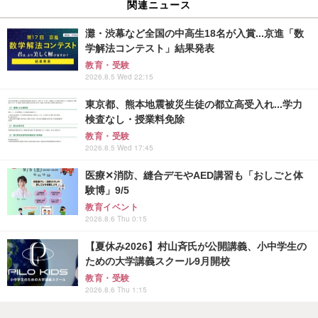
関連ニュース
灘・渋幕など全国の中高生18名が入賞...京進「数
学解法コンテスト」結果発表
教育・受験
2026.8.5 Wed 22:15
東京都、熊本地震被災生徒の都立高受入れ...学力
検査なし・授業料免除
教育・受験
2026.8.5 Wed 17:45
医療✕消防、縫合デモやAED講習も「おしごと体
験博」9/5
教育イベント
2026.8.6 Thu 0:15
【夏休み2026】村山斉氏が公開講義、小中学生の
ための大学講義スクール9月開校
教育・受験
2026.8.6 Thu 1:15