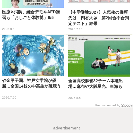
医療✕消防、縫合デモやAED講
【中学受験2027】人気校の併願
習も「おしごと体験博」9/5
先は…四谷大塚「第2回合不合判
定テスト」結果
2026.8.6
2026.7.16
砂金甲子園、神戸女学院が優
全国高校麻雀32チーム本選出
勝…全国14校の中高生が腕競う
場…麻布や大阪星光、東海も
2026.7.29
2026.8.5
Recommended by
advertisement