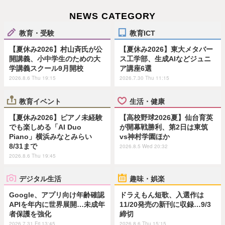
NEWS CATEGORY
教育・受験
教育ICT
【夏休み2026】村山斉氏が公
【夏休み2026】東大メタバー
開講義、小中学生のための大
ス工学部、生成AIなどジュニ
学講義スクール9月開校
ア講座6選
2026.8.6 Thu 19:15
2026.7.30 Thu 11:15
教育イベント
生活・健康
【夏休み2026】ピアノ未経験
【高校野球2026夏】仙台育英
でも楽しめる「AI Duo
が開幕戦勝利、第2日は東筑
Piano」横浜みなとみらい
vs神村学園ほか
8/31まで
2026.8.5 Wed 20:32
2026.8.6 Thu 19:45
デジタル生活
趣味・娯楽
Google、アプリ向け年齢確認
ドラえもん短歌、入選作は
APIを年内に世界展開…未成年
11/20発売の新刊に収録…9/3
者保護を強化
締切
2026.7.31 Fri 13:45
2026.8.6 Thu 15:15