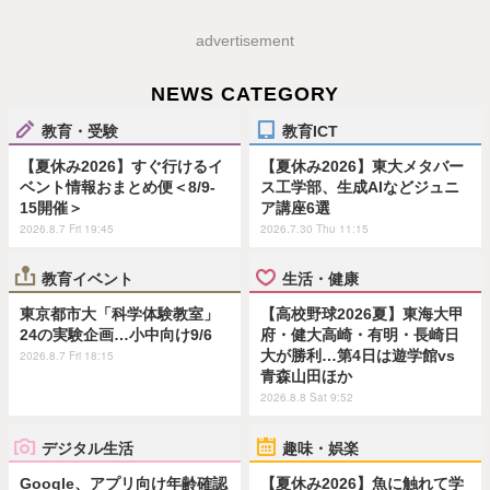
advertisement
NEWS CATEGORY
教育・受験
教育ICT
【夏休み2026】すぐ行けるイ
【夏休み2026】東大メタバー
ベント情報おまとめ便＜8/9-
ス工学部、生成AIなどジュニ
15開催＞
ア講座6選
2026.8.7 Fri 19:45
2026.7.30 Thu 11:15
教育イベント
生活・健康
東京都市大「科学体験教室」
【高校野球2026夏】東海大甲
24の実験企画…小中向け9/6
府・健大高崎・有明・長崎日
大が勝利…第4日は遊学館vs
2026.8.7 Fri 18:15
青森山田ほか
2026.8.8 Sat 9:52
デジタル生活
趣味・娯楽
Google、アプリ向け年齢確認
【夏休み2026】魚に触れて学