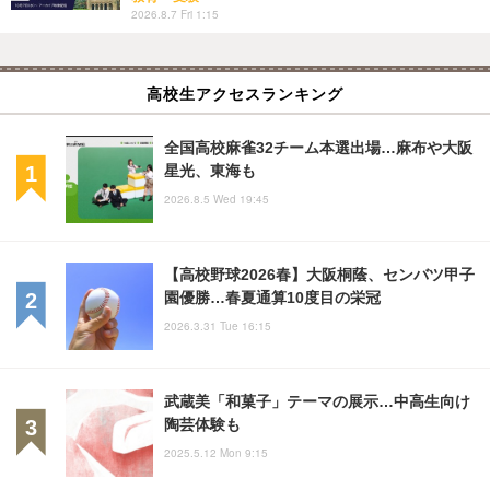
2026.8.7 Fri 1:15
高校生アクセスランキング
全国高校麻雀32チーム本選出場…麻布や大阪
星光、東海も
2026.8.5 Wed 19:45
【高校野球2026春】大阪桐蔭、センバツ甲子
園優勝…春夏通算10度目の栄冠
2026.3.31 Tue 16:15
武蔵美「和菓子」テーマの展示…中高生向け
陶芸体験も
2025.5.12 Mon 9:15