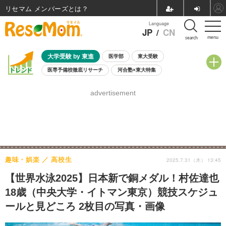
リセマム メンバーズ
Language
JP
/
CN
menu
search
大学受験 by 東進
医学部
東大受験
医専予備校徹底リサーチ
河合塾×東大特集
親子で考える大学選び
高校受験
中学受験
小学校受験
advertisement
共通テスト
夏休み
8月開催学校説明会・相談会
8月開催イベント・WS
全国公立高校 過去問
人気記事
自由研究教材（小学生向け）
自由研究教材（中学生向け）
ランキング
趣味・娯楽
高校生
2025.7.31（木） 13:45
【世界水泳2025】日本新で銅メダル！村佐達也
18歳（中央大学・イトマン東京）競技スケジュ
ールと見どころ 2枚目の写真・画像