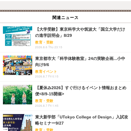
関連ニュース
【大学受験】東京科学大や筑波大「国立大学だけ
の進学説明会」8/29
教育・受験
2026.8.6 Thu 23:15
東京都市大「科学体験教室」24の実験企画...小中
向け9/6
教育イベント
2026.8.7 Fri 0:15
【夏休み2026】すぐ行けるイベント情報おまとめ
便<8/9-15開催>
教育・受験
2026.8.7 Fri 1:45
東大新学部「UTokyo College of Design」入試攻
略セミナー9/27
教育・受験