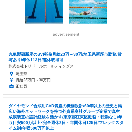
advertisement
丸亀製麺新座のSV候補/月給23万～30万/埼玉県新座市勤務/賞
与あり/年休113日/連休取得可
株式会社トリドールホールディングス
埼玉県
月給23万円～30万円
正社員
ダイヤモンド合成用CVD装置の機構設計/60年以上の歴史と幅
広い海外ネットワークを持つ外資系商社グループ企業で真空
成膜装置の設計経験を活かす/東京都江東区勤務・転勤なし/年
収目安500万以上×完全週休2日・年間休日125日/フレックスタ
イム制/年収500万円以上