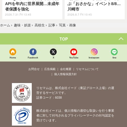
APIを年内に世界展開…未成年
ぶ「おさかな」イベント8/8…
者保護を強化
川崎市
2026.7.31 Fri 13:45
2026.8.7 Fri 10:45
ホーム
›
趣味・娯楽
›
高校生
›
記事
›
写真・画像
TOP
Home
Facebook
X
YouTube
Instagram
line
お問合せ
広告掲載
会社概要
リセマムについて
個人情報保護方針
リセマムは、株式会社イード（東証グロース上場）の運
営するサービスです。
証券コード：6038
株式会社イードは、個人情報の適切な取扱いを行う事業
者に対して付与されるプライバシーマークの付与認定を
受けています。