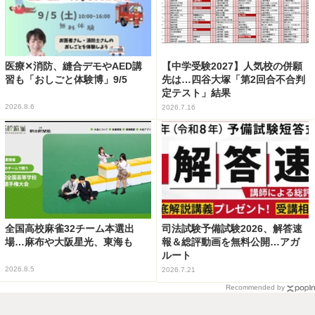
医療✕消防、縫合デモやAED講
【中学受験2027】人気校の併願
習も「おしごと体験博」9/5
先は…四谷大塚「第2回合不合判
定テスト」結果
2026.8.6
2026.7.16
全国高校麻雀32チーム本選出
司法試験予備試験2026、解答速
場…麻布や大阪星光、東海も
報＆総評動画を無料公開…アガ
ルート
2026.8.5
2026.7.21
Recommended by