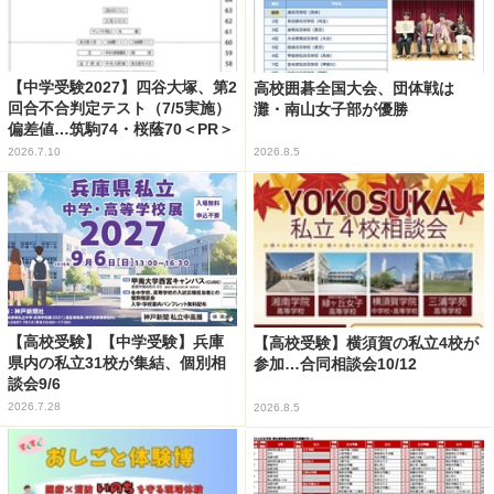
【中学受験2027】四谷大塚、第2
高校囲碁全国大会、団体戦は
回合不合判定テスト（7/5実施）
灘・南山女子部が優勝
偏差値…筑駒74・桜蔭70＜PR＞
2026.7.10
2026.8.5
【高校受験】【中学受験】兵庫
【高校受験】横須賀の私立4校が
県内の私立31校が集結、個別相
参加…合同相談会10/12
談会9/6
2026.7.28
2026.8.5