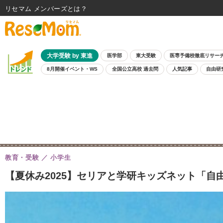
リセマム メンバーズ
大学受験 by 東進
医学部
東大受験
医専予備校徹底リサー
8月開催イベント・WS
全国公立高校 過去問
人気記事
自由研
教育・受験
小学生
【夏休み2025】セリアと学研キッズネット「自由