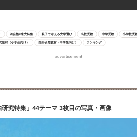
チ
河合塾×東大特集
親子で考える大学選び
高校受験
中学受験
小学校受
究教材（小学生向け）
自由研究教材（中学生向け）
ランキング
advertisement
研究特集」44テーマ 3枚目の写真・画像