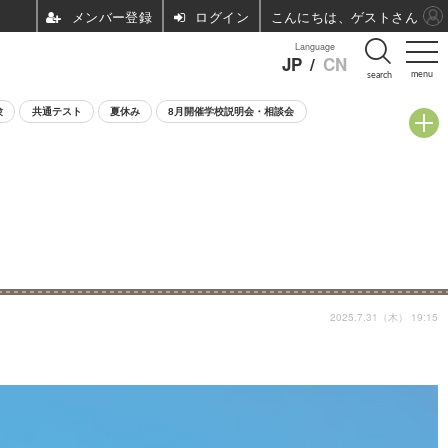
ログイン
こんにちは、ゲストさん
Language
JP
/
CN
menu
search
験
共通テスト
夏休み
8月開催学校説明会・相談会
2025.7.31（木） 19:15