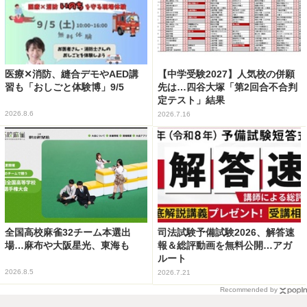
医療✕消防、縫合デモやAED講
【中学受験2027】人気校の併願
習も「おしごと体験博」9/5
先は…四谷大塚「第2回合不合判
定テスト」結果
2026.8.6
2026.7.16
全国高校麻雀32チーム本選出
司法試験予備試験2026、解答速
場…麻布や大阪星光、東海も
報＆総評動画を無料公開…アガ
ルート
2026.8.5
2026.7.21
Recommended by