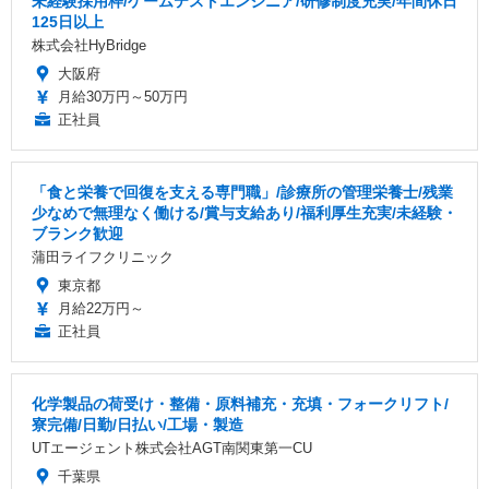
未経験採用枠/ゲームテストエンジニア/研修制度充実/年間休日
125日以上
株式会社HyBridge
大阪府
月給30万円～50万円
正社員
「食と栄養で回復を支える専門職」/診療所の管理栄養士/残業
少なめで無理なく働ける/賞与支給あり/福利厚生充実/未経験・
ブランク歓迎
蒲田ライフクリニック
東京都
月給22万円～
正社員
化学製品の荷受け・整備・原料補充・充填・フォークリフト/
寮完備/日勤/日払い/工場・製造
UTエージェント株式会社AGT南関東第一CU
千葉県