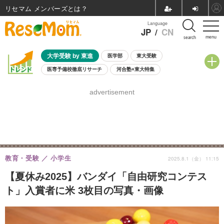
リセマム メンバーズ
Language
JP
/
CN
menu
search
大学受験 by 東進
医学部
東大受験
医専予備校徹底リサーチ
河合塾×東大特集
親子で考える大学選び
高校受験
中学受験
小学校受験
advertisement
共通テスト
夏休み
8月開催学校説明会・相談会
8月開催イベント・WS
全国公立高校 過去問
人気記事
自由研究教材（小学生向け）
自由研究教材（中学生向け）
ランキング
教育・受験
小学生
2025.8.1（金） 11:15
【夏休み2025】バンダイ「自由研究コンテス
ト」入賞者に米 3枚目の写真・画像