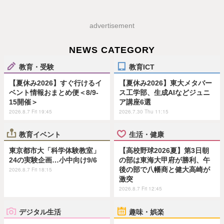
advertisement
NEWS CATEGORY
教育・受験
教育ICT
【夏休み2026】すぐ行けるイ
【夏休み2026】東大メタバー
ベント情報おまとめ便＜8/9-
ス工学部、生成AIなどジュニ
15開催＞
ア講座6選
2026.8.7 Fri 19:45
2026.7.30 Thu 11:15
教育イベント
生活・健康
東京都市大「科学体験教室」
【高校野球2026夏】第3日朝
24の実験企画…小中向け9/6
の部は東海大甲府が勝利、午
後の部で八幡商と健大高崎が
2026.8.7 Fri 18:15
激突
2026.8.7 Fri 12:45
デジタル生活
趣味・娯楽