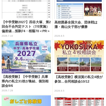
【中学受験2027】四谷大塚、第2
高校囲碁全国大会、団体戦は
回合不合判定テスト（7/5実施）
灘・南山女子部が優勝
偏差値…筑駒74・桜蔭70＜PR＞
2026.7.10
2026.8.5
【高校受験】【中学受験】兵庫
【高校受験】横須賀の私立4校が
県内の私立31校が集結、個別相
参加…合同相談会10/12
談会9/6
2026.7.28
2026.8.5