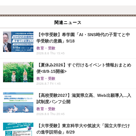
関連ニュース
【中学受験】希学園「AI・SNS時代の子育てと中
学受験の意義」9/18
教育・受験
2026.8.6 Thu 15:45
【夏休み2026】すぐ行けるイベント情報おまとめ
便<8/9-15開催>
教育・受験
2026.8.7 Fri 1:45
【高校受験2027】滋賀県立高、Web出願導入...入
試制度パンフ公開
教育・受験
2026.8.6 Thu 20:45
【大学受験】東京科学大や筑波大「国立大学だけ
の進学説明会」8/29