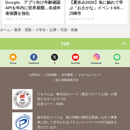
Google、アプリ向け年齢確認
【夏休み2026】魚に触れて学
APIを年内に世界展開…未成年
ぶ「おさかな」イベント8/8…
者保護を強化
川崎市
2026.7.31 Fri 13:45
2026.8.7 Fri 10:45
ホーム
›
教育・受験
›
小学生
›
記事
›
写真・画像
TOP
Home
Facebook
X
YouTube
Instagram
line
お問合せ
広告掲載
会社概要
リセマムについて
個人情報保護方針
リセマムは、株式会社イード（東証グロース上場）の運
営するサービスです。
証券コード：6038
株式会社イードは、個人情報の適切な取扱いを行う事業
者に対して付与されるプライバシーマークの付与認定を
受けています。