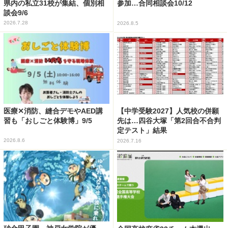
県内の私立31校が集結、個別相
参加…合同相談会10/12
談会9/6
2026.7.28
2026.8.5
医療✕消防、縫合デモやAED講
【中学受験2027】人気校の併願
習も「おしごと体験博」9/5
先は…四谷大塚「第2回合不合判
定テスト」結果
2026.8.6
2026.7.16