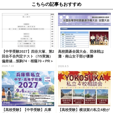
こちらの記事もおすすめ
【中学受験2027】四谷大塚、第2
高校囲碁全国大会、団体戦は
回合不合判定テスト（7/5実施）
灘・南山女子部が優勝
偏差値…筑駒74・桜蔭70＜PR＞
2026.7.10
2026.8.5
【高校受験】【中学受験】兵庫
【高校受験】横須賀の私立4校が