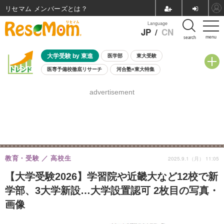
リセマム メンバーズ
Language
JP
/
CN
menu
search
大学受験 by 東進
医学部
東大受験
医専予備校徹底リサーチ
河合塾×東大特集
親子で考える大学選び
高校受験
中学受験
小学校受験
advertisement
共通テスト
夏休み
8月開催学校説明会・相談会
8月開催イベント・WS
全国公立高校 過去問
人気記事
自由研究教材（小学生向け）
自由研究教材（中学生向け）
ランキング
教育・受験
高校生
2025.9.1（月） 11:05
【大学受験2026】学習院や近畿大など12校で新
学部、3大学新設…大学設置認可 2枚目の写真・
画像