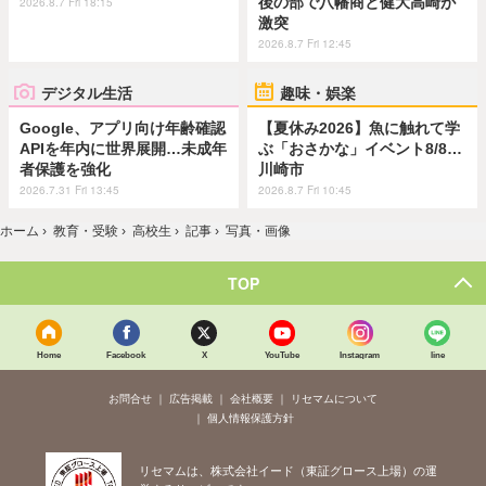
後の部で八幡商と健大高崎が
2026.8.7 Fri 18:15
激突
2026.8.7 Fri 12:45
デジタル生活
趣味・娯楽
Google、アプリ向け年齢確認
【夏休み2026】魚に触れて学
APIを年内に世界展開…未成年
ぶ「おさかな」イベント8/8…
者保護を強化
川崎市
2026.7.31 Fri 13:45
2026.8.7 Fri 10:45
ホーム
›
教育・受験
›
高校生
›
記事
›
写真・画像
TOP
Home
Facebook
X
YouTube
Instagram
line
お問合せ
広告掲載
会社概要
リセマムについて
個人情報保護方針
リセマムは、株式会社イード（東証グロース上場）の運