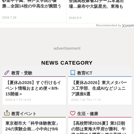
砂金甲子園、神戸女学院が優
全国高校麻雀32チーム本選出
勝…全国14校の中高生が腕競う
場…麻布や大阪星光、東海も
2026.7.29
2026.8.5
Recommended by
advertisement
NEWS CATEGORY
教育・受験
教育ICT
【夏休み2026】すぐ行けるイ
【夏休み2026】東大メタバー
ベント情報おまとめ便＜8/9-
ス工学部、生成AIなどジュニ
15開催＞
ア講座6選
2026.8.7 Fri 19:45
2026.7.30 Thu 11:15
教育イベント
生活・健康
東京都市大「科学体験教室」
【高校野球2026夏】第3日朝
24の実験企画…小中向け9/6
の部は東海大甲府が勝利、午