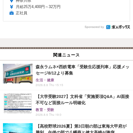
神奈川県
月給25万4,400円～32万円
正社員
Sponsored by
関連ニュース
森永ラムネ×西鉄電車「受験生応援列車」応援メッ
セージ8/12より募集
生活・健康
2026.8.6 Thu 15:15
【大学受験2027】文科省「実施要項Q&A」AI面接
不可など面接ルール明確化
教育・受験
2026.8.6 Thu 19:0
【高校野球2026夏】第3日朝の部は東海大甲府が
勝利、午後の部で八幡商と健大高崎が激突