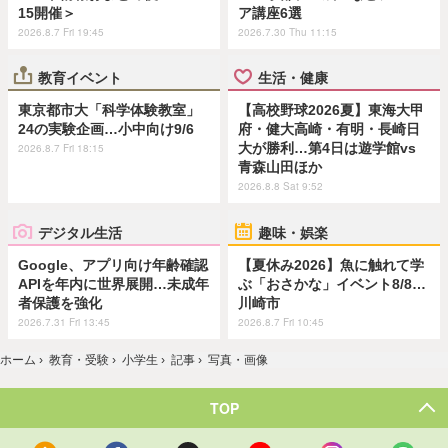
15開催＞
ア講座6選
2026.8.7 Fri 19:45
2026.7.30 Thu 11:15
教育イベント
生活・健康
東京都市大「科学体験教室」
【高校野球2026夏】東海大甲
24の実験企画…小中向け9/6
府・健大高崎・有明・長崎日
大が勝利…第4日は遊学館vs
2026.8.7 Fri 18:15
青森山田ほか
2026.8.8 Sat 9:52
デジタル生活
趣味・娯楽
Google、アプリ向け年齢確認
【夏休み2026】魚に触れて学
APIを年内に世界展開…未成年
ぶ「おさかな」イベント8/8…
者保護を強化
川崎市
2026.7.31 Fri 13:45
2026.8.7 Fri 10:45
ホーム
›
教育・受験
›
小学生
›
記事
›
写真・画像
TOP