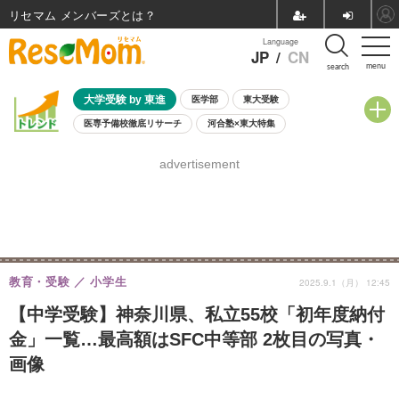
リセマム メンバーズ
Language
JP
/
CN
menu
search
大学受験 by 東進
医学部
東大受験
医専予備校徹底リサーチ
河合塾×東大特集
親子で考える大学選び
高校受験
中学受験
小学校受験
advertisement
共通テスト
夏休み
8月開催学校説明会・相談会
8月開催イベント・WS
全国公立高校 過去問
人気記事
自由研究教材（小学生向け）
自由研究教材（中学生向け）
ランキング
教育・受験
小学生
2025.9.1（月） 12:45
【中学受験】神奈川県、私立55校「初年度納付
金」一覧…最高額はSFC中等部 2枚目の写真・
画像