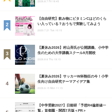
2026.8.7 Fri 19:45
【自由研究】飲み物にビタミンCはどのくら
い入っている？おうちで実験してみよう
2020.7.21 Tue 10:15
【夏休み2026】村山斉氏が公開講義、小中学
生のための大学講義スクール9月開校
2026.8.6 Thu 19:15
【夏休み2026】サッカーW杯熱狂の今！小学
生向け自由研究テーマアイデア集
2026.6.15 Mon 11:15
【中学受験2027】日能研「予想R4偏差値一
覧」首都圏・関西7月版＜PR＞