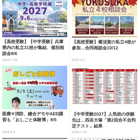
【高校受験】【中学受験】兵庫
【高校受験】横須賀の私立4校が
県内の私立31校が集結、個別相
参加…合同相談会10/12
談会9/6
2026.7.28
2026.8.5
医療✕消防、縫合デモやAED講
【中学受験2027】人気校の併願
習も「おしごと体験博」9/5
先は…四谷大塚「第2回合不合判
定テスト」結果
2026.8.6
2026.7.16