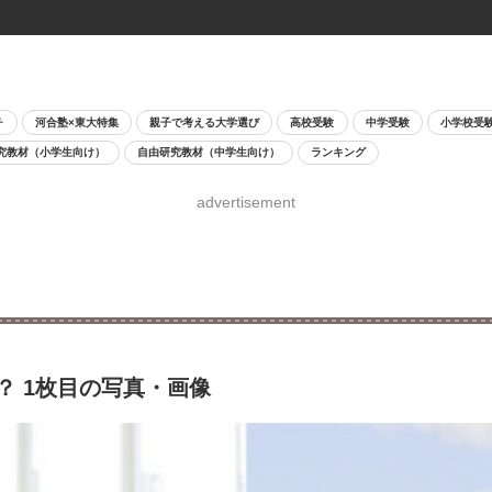
チ
河合塾×東大特集
親子で考える大学選び
高校受験
中学受験
小学校受
究教材（小学生向け）
自由研究教材（中学生向け）
ランキング
advertisement
？ 1枚目の写真・画像