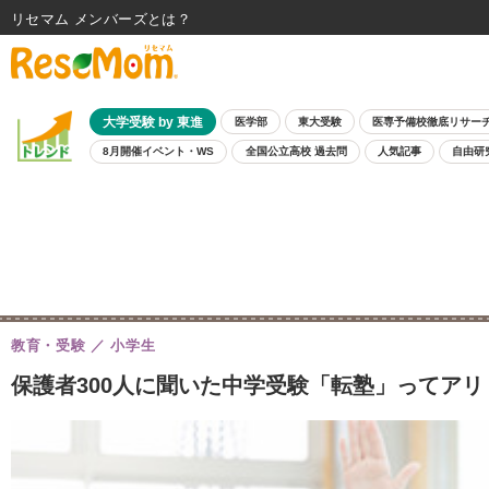
リセマム メンバーズ
大学受験 by 東進
医学部
東大受験
医専予備校徹底リサー
8月開催イベント・WS
全国公立高校 過去問
人気記事
自由研
教育・受験
小学生
保護者300人に聞いた中学受験「転塾」ってアリ