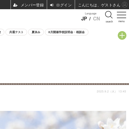
ログイン
こんにちは、ゲストさん
Language
JP
/
CN
menu
search
験
共通テスト
夏休み
8月開催学校説明会・相談会
2025.9.2（火） 13:45