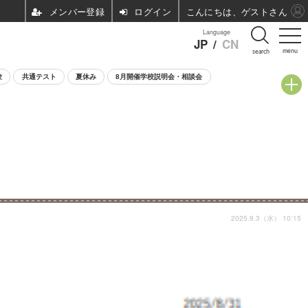
ログイン
こんにちは、ゲストさん
Language
JP
/
CN
menu
search
験
共通テスト
夏休み
8月開催学校説明会・相談会
2025.9.3（水） 10:15