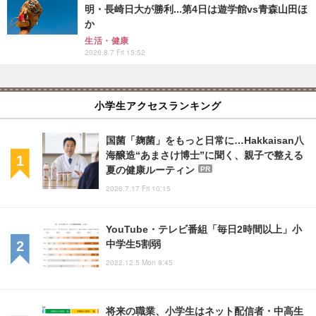
明・長崎日大が勝利...第4日は遊学館vs青森山田ほ
か
生活・健康
2026.8.7 Fri 15:52
小学生アクセスランキング
国菌「麹菌」をもっと日常に…Hakkaisan八
海醸造“あまさけ博士”に聞く、親子で整える
夏の健康ルーティン
PR
2026.7.17 Fri 10:15
YouTube・テレビ番組「毎日2時間以上」小
中学生5割弱
2022.12.5 Mon 9:45
将来の職業、小学生はネット配信者・中高生