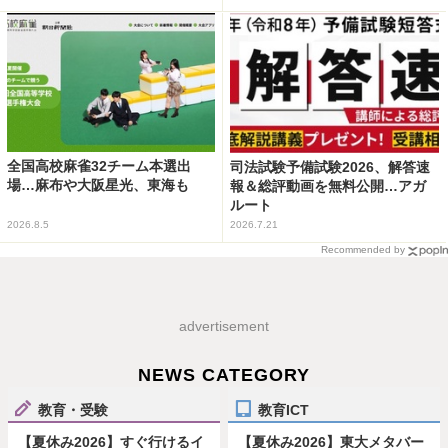
全国高校麻雀32チーム本選出
司法試験予備試験2026、解答速
場…麻布や大阪星光、東海も
報＆総評動画を無料公開…アガ
ルート
2026.8.5
2026.7.21
Recommended by
advertisement
NEWS CATEGORY
教育・受験
教育ICT
【夏休み2026】すぐ行けるイ
【夏休み2026】東大メタバー