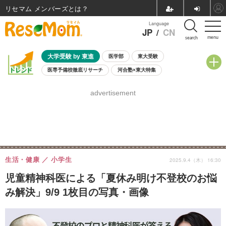
リセマム メンバーズ
Language
JP
/
CN
menu
search
大学受験 by 東進
医学部
東大受験
医専予備校徹底リサーチ
河合塾×東大特集
親子で考える大学選び
高校受験
中学受験
小学校受験
advertisement
共通テスト
夏休み
8月開催学校説明会・相談会
8月開催イベント・WS
全国公立高校 過去問
人気記事
自由研究教材（小学生向け）
自由研究教材（中学生向け）
ランキング
生活・健康
小学生
2025.9.4（木） 16:30
児童精神科医による「夏休み明け不登校のお悩
み解決」9/9 1枚目の写真・画像