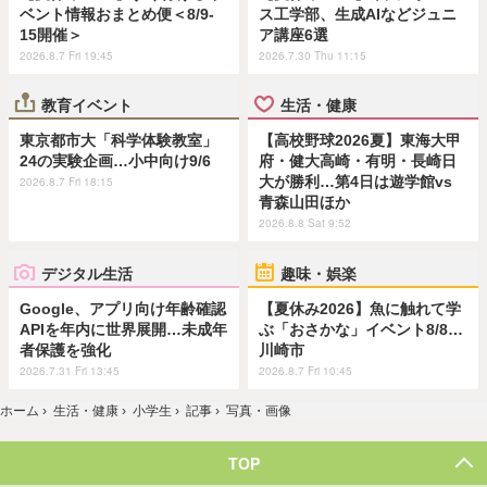
ベント情報おまとめ便＜8/9-
ス工学部、生成AIなどジュニ
15開催＞
ア講座6選
2026.8.7 Fri 19:45
2026.7.30 Thu 11:15
教育イベント
生活・健康
東京都市大「科学体験教室」
【高校野球2026夏】東海大甲
24の実験企画…小中向け9/6
府・健大高崎・有明・長崎日
大が勝利…第4日は遊学館vs
2026.8.7 Fri 18:15
青森山田ほか
2026.8.8 Sat 9:52
デジタル生活
趣味・娯楽
Google、アプリ向け年齢確認
【夏休み2026】魚に触れて学
APIを年内に世界展開…未成年
ぶ「おさかな」イベント8/8…
者保護を強化
川崎市
2026.7.31 Fri 13:45
2026.8.7 Fri 10:45
ホーム
›
生活・健康
›
小学生
›
記事
›
写真・画像
TOP