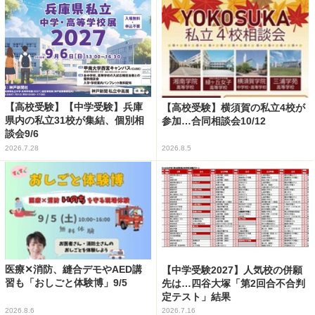
【高校受験】【中学受験】兵庫
【高校受験】横須賀の私立4校が
県内の私立31校が集結、個別相
参加…合同相談会10/12
談会9/6
2026.7.28
2026.8.5
医療✕消防、縫合デモやAED講
【中学受験2027】人気校の併願
習も「おしごと体験博」9/5
先は…四谷大塚「第2回合不合判
定テスト」結果
2026.8.6
2026.7.16