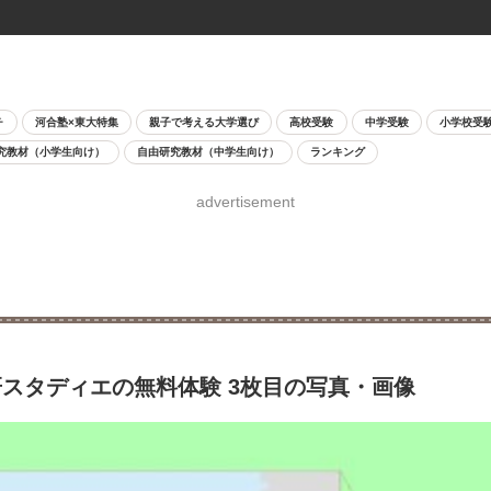
チ
河合塾×東大特集
親子で考える大学選び
高校受験
中学受験
小学校受
究教材（小学生向け）
自由研究教材（中学生向け）
ランキング
advertisement
スタディエの無料体験 3枚目の写真・画像