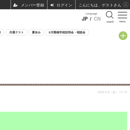
ログイン
こんにちは、ゲストさん
Language
JP
/
CN
menu
search
験
共通テスト
夏休み
8月開催学校説明会・相談会
2025.9.5（金） 17:15