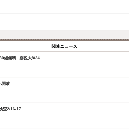
関連ニュース
無料...嘉悦大8/24
へ開放
2/16-17