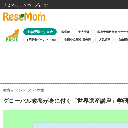
リセマム メンバーズ
大学受験 by 東進
医学部
東大受験
医専予備校徹底リサー
8月開催イベント・WS
全国公立高校 過去問
人気記事
自由研
教育イベント
小学生
グローバル教養が身に付く「世界遺産講座」学研