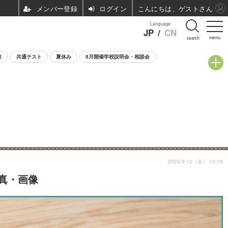
ログイン
こんにちは、ゲストさん
Language
JP
/
CN
menu
search
験
共通テスト
夏休み
8月開催学校説明会・相談会
2025.9.12（金） 13:15
写真・画像