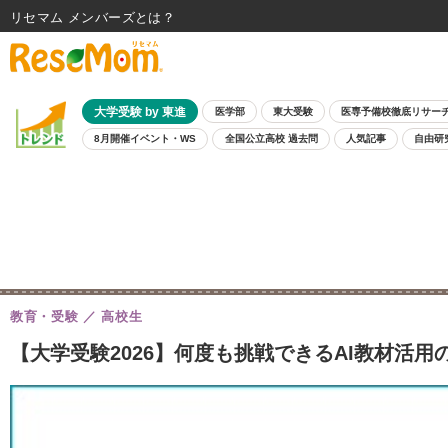
リセマム メンバーズ
大学受験 by 東進
医学部
東大受験
医専予備校徹底リサー
8月開催イベント・WS
全国公立高校 過去問
人気記事
自由研
教育・受験
高校生
【大学受験2026】何度も挑戦できるAI教材活