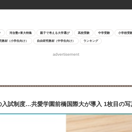
チ
河合塾×東大特集
親子で考える大学選び
高校受験
中学受験
小学校受
究教材（小学生向け）
自由研究教材（中学生向け）
ランキング
advertisement
用の入試制度…共愛学園前橋国際大が導入 1枚目の