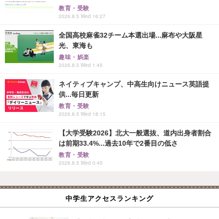
教育・受験
2026.8.5 Wed 16:27
全国高校麻雀32チーム本選出場...麻布や大阪星
光、東海も
趣味・娯楽
2026.8.5 Wed 1:45
ネイティブキャンプ、中高生向けニュース英語提
供...毎日更新
教育・受験
2026.8.5 Wed 18:15
【大学受験2026】北大一般選抜、道内出身者割合
は前期33.4%...過去10年で2番目の低さ
教育・受験
2026.8.5 Wed 0:45
中学生アクセスランキング