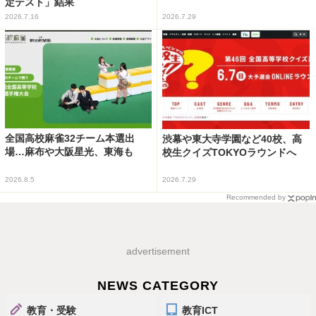
定テスト」結果
2026.7.16
2026.7.29
全国高校麻雀32チーム本選出
渋幕や東大寺学園など40校、高
場…麻布や大阪星光、東海も
校生クイズTOKYOラウンドへ
2026.8.5
2026.7.29
Recommended by
advertisement
NEWS CATEGORY
教育・受験
教育ICT