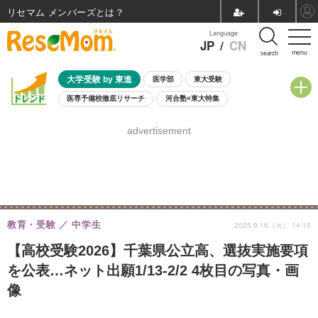
リセマム メンバーズ
Language
JP
/
CN
menu
search
大学受験 by 東進
医学部
東大受験
医専予備校徹底リサーチ
河合塾×東大特集
親子で考える大学選び
高校受験
中学受験
小学校受験
advertisement
共通テスト
夏休み
8月開催学校説明会・相談会
8月開催イベント・WS
全国公立高校 過去問
人気記事
自由研究教材（小学生向け）
自由研究教材（中学生向け）
ランキング
教育・受験
中学生
2025.9.16（火） 14:15
【高校受験2026】千葉県公立高、選抜実施要項
を公表…ネット出願1/13-2/2 4枚目の写真・画
像