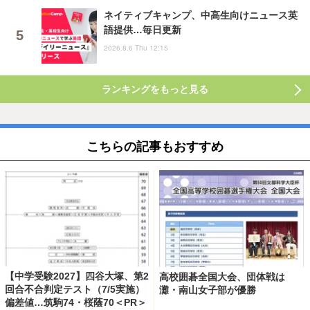
ネイティブキャンプ、中高生向けニュース英
語提供…毎日更新
2026.8.6 Thu 12:15
ランキングをもっと見る
こちらの記事もおすすめ
【中学受験2027】四谷大塚、第2
高校囲碁全国大会、団体戦は
回合不合判定テスト（7/5実施）
灘・南山女子部が優勝
偏差値…筑駒74・桜蔭70＜PR＞