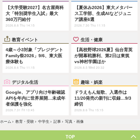
【大学受験2027】名古屋商科
【夏休み2026】東大メタバー
大「特別奨学生入試」最大
ス工学部、生成AIなどジュニ
360万円給付
ア講座6選
2026.8.6 Thu 14:15
2026.7.30 Thu 11:15
教育イベント
生活・健康
4歳～小3対象「プレジデント
【高校野球2026夏】仙台育英
Family祭2026」9/6、東大医
が開幕戦勝利、第2日は東筑
療体験も
vs神村学園ほか
2026.8.6 Thu 11:15
2026.8.5 Wed 20:32
デジタル生活
趣味・娯楽
Google、アプリ向け年齢確認
ドラえもん短歌、入選作は
APIを年内に世界展開…未成年
11/20発売の新刊に収録…9/3
者保護を強化
締切
2026.7.31 Fri 13:45
2026.8.6 Thu 15:15
ホーム
›
教育・受験
›
中学生
›
記事
›
写真・画像
TOP