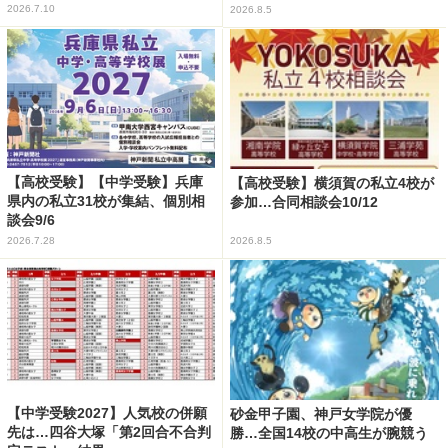
2026.7.10
2026.8.5
【高校受験】【中学受験】兵庫
【高校受験】横須賀の私立4校が
県内の私立31校が集結、個別相
参加…合同相談会10/12
談会9/6
2026.7.28
2026.8.5
【中学受験2027】人気校の併願
砂金甲子園、神戸女学院が優
先は…四谷大塚「第2回合不合判
勝…全国14校の中高生が腕競う