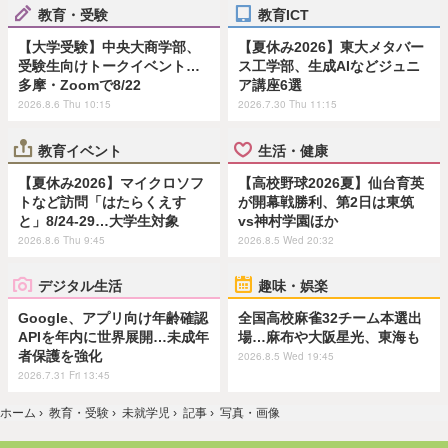
教育・受験
教育ICT
【大学受験】中央大商学部、
【夏休み2026】東大メタバー
受験生向けトークイベント…
ス工学部、生成AIなどジュニ
多摩・Zoomで8/22
ア講座6選
2026.8.6 Thu 10:15
2026.7.30 Thu 11:15
教育イベント
生活・健康
【夏休み2026】マイクロソフ
【高校野球2026夏】仙台育英
トなど訪問「はたらくえす
が開幕戦勝利、第2日は東筑
と」8/24-29…大学生対象
vs神村学園ほか
2026.8.6 Thu 9:45
2026.8.5 Wed 20:32
デジタル生活
趣味・娯楽
Google、アプリ向け年齢確認
全国高校麻雀32チーム本選出
APIを年内に世界展開…未成年
場…麻布や大阪星光、東海も
者保護を強化
2026.8.5 Wed 19:45
2026.7.31 Fri 13:45
ホーム
›
教育・受験
›
未就学児
›
記事
›
写真・画像