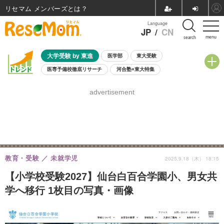
リセマム メンバーズ
Language
JP
/
CN
menu
search
大学受験 by 東進
医学部
東大受験
医専予備校徹底リサーチ
河合塾×東大特集
親子で考える大学選び
高校受験
中学受験
小学校受験
advertisement
共通テスト
夏休み
8月開催学校説明会・相談会
8月開催イベント・WS
全国公立高校 過去問
人気記事
自由研究教材（小学生向け）
自由研究教材（中学生向け）
ランキング
教育・受験
未就学児
2025.9.18（木） 18:15
【小学校受験2027】仙台白百合学園小、男女共
学へ移行 1枚目の写真・画像