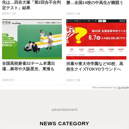
先は…四谷大塚「第2回合不合判
勝…全国14校の中高生が腕競う
定テスト」結果
2026.7.16
2026.7.29
全国高校麻雀32チーム本選出
渋幕や東大寺学園など40校、高
場…麻布や大阪星光、東海も
校生クイズTOKYOラウンドへ
2026.8.5
2026.7.29
Recommended by
advertisement
NEWS CATEGORY