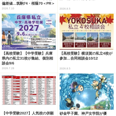
偏差値…筑駒74・桜蔭70＜PR＞
2026.7.10
2026.8.5
【高校受験】【中学受験】兵庫
【高校受験】横須賀の私立4校が
県内の私立31校が集結、個別相
参加…合同相談会10/12
談会9/6
2026.7.28
2026.8.5
【中学受験2027】人気校の併願
砂金甲子園、神戸女学院が優