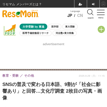
リセマム メンバーズ
Language
JP
/
CN
menu
search
大学受験 by 東進
医学部
東大受験
医専予備校徹底リサーチ
河合塾×東大特集
親子で考える大学選び
高校受験
中学受験
小学校受験
advertisement
共通テスト
夏休み
8月開催学校説明会・相談会
8月開催イベント・WS
全国公立高校 過去問
人気記事
自由研究教材（小学生向け）
自由研究教材（中学生向け）
ランキング
教育・受験
その他
2025.9.29（月） 11:15
SNSの普及で変わる日本語、9割が「社会に影
響あり」と回答…文化庁調査 2枚目の写真・画
像