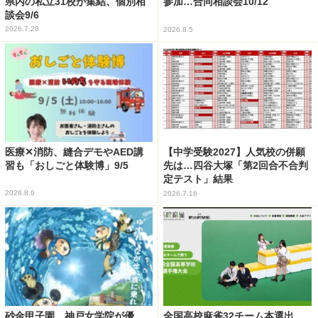
県内の私立31校が集結、個別相
参加…合同相談会10/12
談会9/6
2026.7.28
2026.8.5
医療✕消防、縫合デモやAED講
【中学受験2027】人気校の併願
習も「おしごと体験博」9/5
先は…四谷大塚「第2回合不合判
定テスト」結果
2026.8.6
2026.7.16
砂金甲子園、神戸女学院が優
全国高校麻雀32チーム本選出