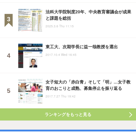
法科大学院制度20年、中央教育審議会が成果
と課題を総括
2025.3.6 Thu 11:15
東工大、次期学長に益一哉教授を選出
2017.10.4 Wed 16:45
女子短大の「赤白青」そして「明」…女子教
育のおこりと成熟、募集停止を振り返る
2017.7.27 Thu 19:42
ランキングをもっと見る