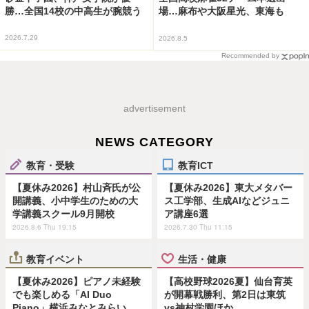
勝…全国14校の中高生が腕競う
場…麻布や大阪星光、東海も
2026.7.29
2026.8.5
Recommended by
advertisement
NEWS CATEGORY
教育・受験
教育ICT
【夏休み2026】村山斉氏が公
【夏休み2026】東大メタバー
開講義、小中学生のための大
ス工学部、生成AIなどジュニ
学講義スクール9月開校
ア講座6選
2026.8.6 Thu 19:15
2026.7.30 Thu 11:15
教育イベント
生活・健康
【夏休み2026】ピアノ未経験
【高校野球2026夏】仙台育英
でも楽しめる「AI Duo
が開幕戦勝利、第2日は東筑
Piano」横浜みなとみらい
vs神村学園ほか