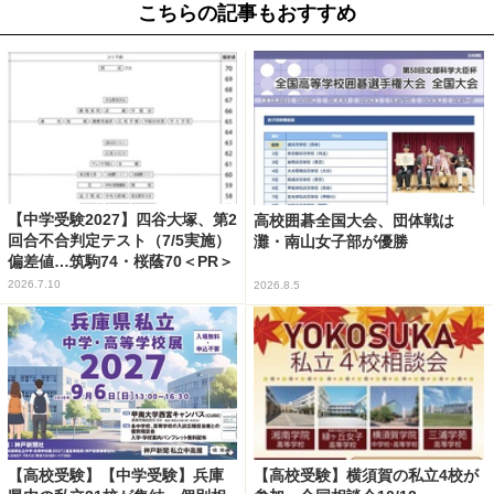
こちらの記事もおすすめ
【中学受験2027】四谷大塚、第2
高校囲碁全国大会、団体戦は
回合不合判定テスト（7/5実施）
灘・南山女子部が優勝
偏差値…筑駒74・桜蔭70＜PR＞
2026.7.10
2026.8.5
【高校受験】【中学受験】兵庫
【高校受験】横須賀の私立4校が