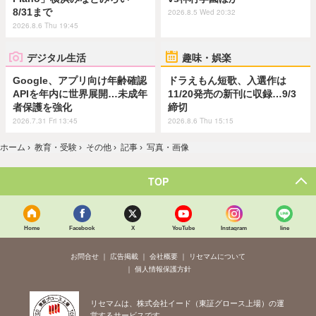
8/31まで
2026.8.5 Wed 20:32
2026.8.6 Thu 19:45
デジタル生活
趣味・娯楽
Google、アプリ向け年齢確認
ドラえもん短歌、入選作は
APIを年内に世界展開…未成年
11/20発売の新刊に収録…9/3
者保護を強化
締切
2026.7.31 Fri 13:45
2026.8.6 Thu 15:15
ホーム
›
教育・受験
›
その他
›
記事
›
写真・画像
TOP
Home
Facebook
X
YouTube
Instagram
line
お問合せ
広告掲載
会社概要
リセマムについて
個人情報保護方針
リセマムは、株式会社イード（東証グロース上場）の運
営するサービスです。