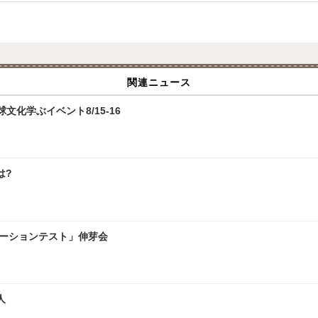
関連ニュース
化学ぶイベント8/15-16
は?
レーションテスト」伸芽会
人