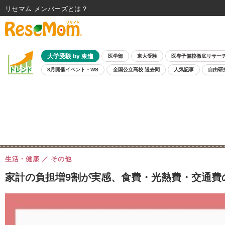
リセマム メンバーズ
大学受験 by 東進
医学部
東大受験
医専予備校徹底リサー
8月開催イベント・WS
全国公立高校 過去問
人気記事
自由研
生活・健康
その他
家計の負担増9割が実感、食費・光熱費・交通費