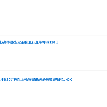
高待遇/安定基盤/直行直帰/年休126日
収30万円以上可/寮完備/未経験歓迎/日払いOK