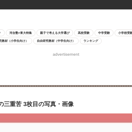
チ
河合塾×東大特集
親子で考える大学選び
高校受験
中学受験
小学校受
究教材（小学生向け）
自由研究教材（中学生向け）
ランキング
advertisement
の三重苦 3枚目の写真・画像