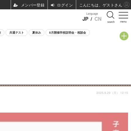
ログイン
こんにちは、ゲストさん
Language
JP
/
CN
menu
search
験
共通テスト
夏休み
8月開催学校説明会・相談会
2025.9.29（月） 12:15