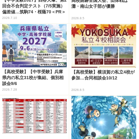
高校囲碁全国大会、団体戦は
回合不合判定テスト（7/5実施）
灘・南山女子部が優勝
偏差値…筑駒74・桜蔭70＜PR＞
2026.7.10
2026.8.5
【高校受験】【中学受験】兵庫
【高校受験】横須賀の私立4校が
県内の私立31校が集結、個別相
参加…合同相談会10/12
談会9/6
2026.7.28
2026.8.5