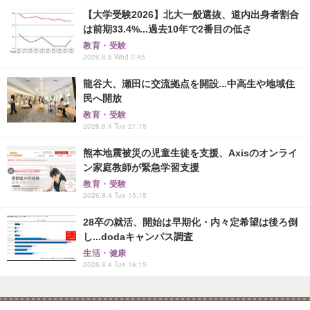
【大学受験2026】北大一般選抜、道内出身者割合
は前期33.4%...過去10年で2番目の低さ
教育・受験
2026.8.5 Wed 0:45
龍谷大、瀬田に交流拠点を開設...中高生や地域住
民へ開放
教育・受験
2026.8.4 Tue 21:15
熊本地震被災の児童生徒を支援、Axisのオンライ
ン家庭教師が緊急学習支援
教育・受験
2026.8.4 Tue 15:15
28卒の就活、開始は早期化・内々定希望は後ろ倒
し...dodaキャンパス調査
生活・健康
2026.8.4 Tue 16:15