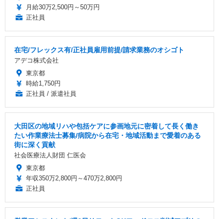
月給30万2,500円～50万円
正社員
在宅/フレックス有/正社員雇用前提/請求業務のオシゴト
アデコ株式会社
東京都
時給1,750円
正社員 / 派遣社員
大田区の地域リハや包括ケアに参画地元に密着して長く働き
たい作業療法士募集/病院から在宅・地域活動まで愛着のある
街に深く貢献
社会医療法人財団 仁医会
東京都
年収350万2,800円～470万2,800円
正社員