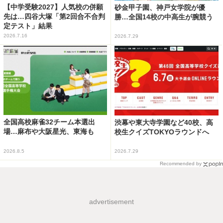
【中学受験2027】人気校の併願
砂金甲子園、神戸女学院が優
先は…四谷大塚「第2回合不合判
勝…全国14校の中高生が腕競う
定テスト」結果
2026.7.16
2026.7.29
全国高校麻雀32チーム本選出
渋幕や東大寺学園など40校、高
場…麻布や大阪星光、東海も
校生クイズTOKYOラウンドへ
2026.8.5
2026.7.29
Recommended by
advertisement