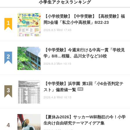
小学生アクセスランキング
【小学校受験】【中学受験】【高校受験】福
岡3会場「私立小中高校展」8/22-23
2026.8.5 Wed 17:45
【中学受験】今週末行ける中高一貫「学校見
学」8/8…桜蔭、品川女子など10校
2026.8.3 Mon 10:15
【中学受験】浜学園 第1回「小6合否判定テ
スト」偏差値一覧
PR
2026.4.8 Wed 16:15
【夏休み2026】サッカーW杯熱狂の今！小学
生向け自由研究テーマアイデア集