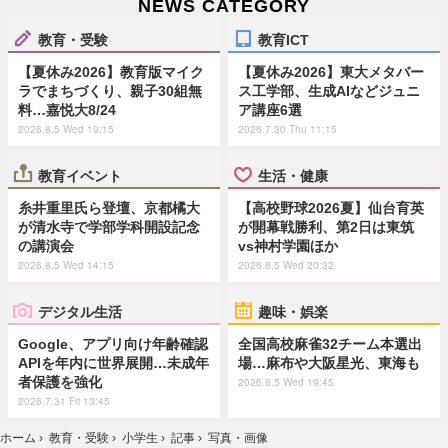
NEWS CATEGORY
教育・受験
教育ICT
【夏休み2026】教育版マイク
【夏休み2026】東大メタバー
ラでまちづくり、親子30組無
ス工学部、生成AIなどジュニ
料…嘉悦大8/24
ア講座6選
2026.8.5 Wed 19:15
2026.7.30 Thu 11:15
教育イベント
生活・健康
糸井重里氏ら登壇、京都橘大
【高校野球2026夏】仙台育英
が清水寺で学部学科開設記念
が開幕戦勝利、第2日は東筑
の講演会
vs神村学園ほか
2026.8.5 Wed 14:15
2026.8.5 Wed 20:32
デジタル生活
趣味・娯楽
Google、アプリ向け年齢確認
全国高校麻雀32チーム本選出
APIを年内に世界展開…未成年
場…麻布や大阪星光、東海も
者保護を強化
2026.8.5 Wed 19:45
2026.7.31 Fri 13:45
ホーム
›
教育・受験
›
小学生
›
記事
›
写真・画像