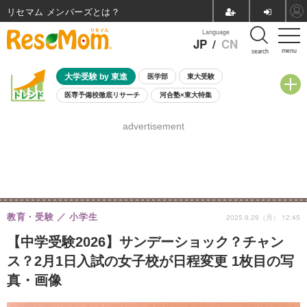
リセマム メンバーズ
Language
JP
/
CN
menu
search
大学受験 by 東進
医学部
東大受験
医専予備校徹底リサーチ
河合塾×東大特集
親子で考える大学選び
高校受験
中学受験
小学校受験
advertisement
共通テスト
夏休み
8月開催学校説明会・相談会
8月開催イベント・WS
全国公立高校 過去問
人気記事
自由研究教材（小学生向け）
自由研究教材（中学生向け）
ランキング
教育・受験
小学生
2025.9.29（月） 12:45
【中学受験2026】サンデーショック？チャン
ス？2月1日入試の女子校が日程変更 1枚目の写
真・画像