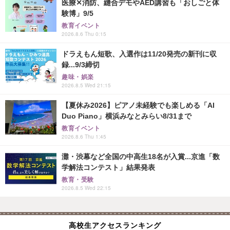
医療✕消防、縫合デモやAED講習も「おしごと体
験博」9/5
教育イベント
2026.8.6 Thu 0:15
ドラえもん短歌、入選作は11/20発売の新刊に収
録...9/3締切
趣味・娯楽
2026.8.5 Wed 21:15
【夏休み2026】ピアノ未経験でも楽しめる「AI
Duo Piano」横浜みなとみらい8/31まで
教育イベント
2026.8.6 Thu 1:45
灘・渋幕など全国の中高生18名が入賞...京進「数
学解法コンテスト」結果発表
教育・受験
2026.8.5 Wed 22:15
高校生アクセスランキング