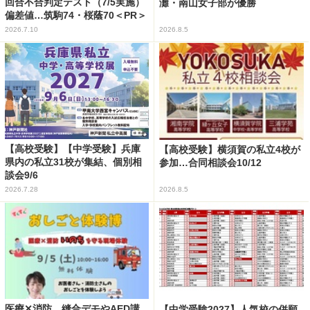
回合不合判定テスト（7/5実施）
灘・南山女子部が優勝
偏差値…筑駒74・桜蔭70＜PR＞
2026.7.10
2026.8.5
【高校受験】【中学受験】兵庫
【高校受験】横須賀の私立4校が
県内の私立31校が集結、個別相
参加…合同相談会10/12
談会9/6
2026.7.28
2026.8.5
医療✕消防、縫合デモやAED講
【中学受験2027】人気校の併願