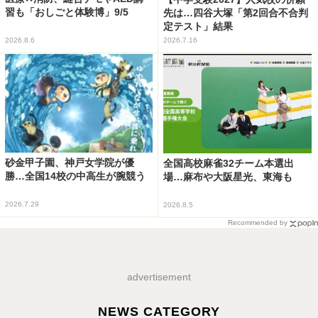
習も「おしごと体験博」9/5
先は…四谷大塚「第2回合不合判
定テスト」結果
2026.8.6
2026.7.16
砂金甲子園、神戸女学院が優
全国高校麻雀32チーム本選出
勝…全国14校の中高生が腕競う
場…麻布や大阪星光、東海も
2026.7.29
2026.8.5
Recommended by
advertisement
NEWS CATEGORY