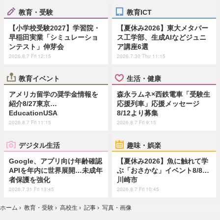
教育・受験
教育ICT
【小学校受験2027】学習院・
【夏休み2026】東大メタバー
早稲田実業「シミュレーショ
ス工学部、生成AIなどジュニ
ンテスト」伸芽会
ア講座6選
2026.8.7 Fri 12:15
2026.7.30 Thu 11:15
教育イベント
生活・健康
アメリカ留学の奨学金情報を
森永ラムネ×西鉄電車「受験生
紹介8/27東京…
応援列車」応援メッセージ
EducationUSA
8/12より募集
2026.8.7 Fri 11:15
2026.8.7 Fri 9:15
デジタル生活
趣味・娯楽
Google、アプリ向け年齢確認
【夏休み2026】魚に触れて学
APIを年内に世界展開…未成年
ぶ「おさかな」イベント8/8…
者保護を強化
川崎市
2026.7.31 Fri 13:45
2026.8.7 Fri 10:45
ホーム
›
教育・受験
›
高校生
›
記事
›
写真・画像