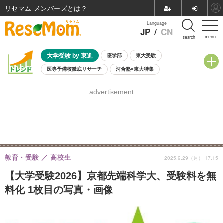
リセマム メンバーズ
Language
JP
/
CN
menu
search
大学受験 by 東進
医学部
東大受験
医専予備校徹底リサーチ
河合塾×東大特集
親子で考える大学選び
高校受験
中学受験
小学校受験
advertisement
共通テスト
夏休み
8月開催学校説明会・相談会
8月開催イベント・WS
全国公立高校 過去問
人気記事
自由研究教材（小学生向け）
自由研究教材（中学生向け）
ランキング
教育・受験
高校生
2025.9.29（月） 17:15
【大学受験2026】京都先端科学大、受験料を無
料化 1枚目の写真・画像