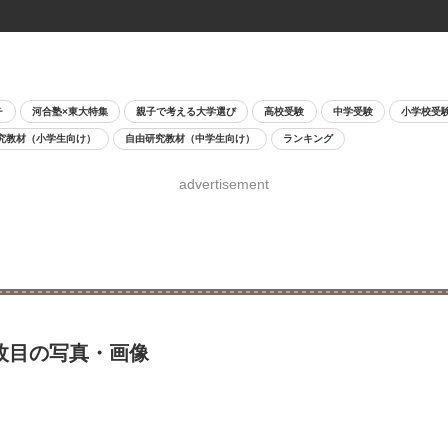
チ
河合塾×東大特集
親子で考える大学選び
高校受験
中学受験
小学校受
究教材（小学生向け）
自由研究教材（中学生向け）
ランキング
advertisement
2枚目の写真・画像