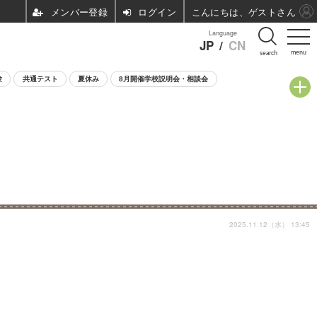
ログイン
こんにちは、ゲストさん
Language
JP
/
CN
menu
search
験
共通テスト
夏休み
8月開催学校説明会・相談会
2025.11.12（水） 13:45