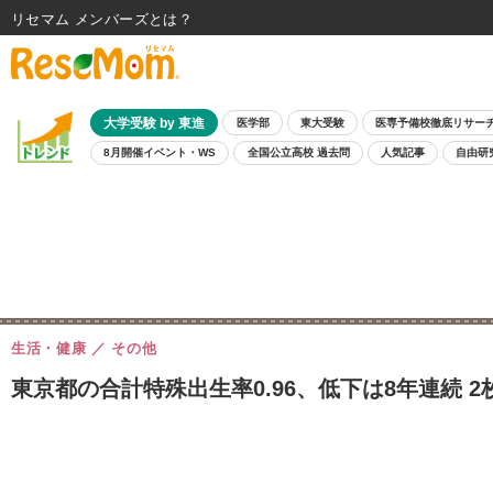
リセマム メンバーズ
大学受験 by 東進
医学部
東大受験
医専予備校徹底リサー
8月開催イベント・WS
全国公立高校 過去問
人気記事
自由研
生活・健康
その他
東京都の合計特殊出生率0.96、低下は8年連続 