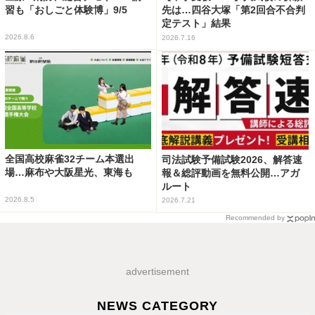
習も「おしごと体験博」9/5
先は…四谷大塚「第2回合不合判
定テスト」結果
2026.8.6
2026.7.16
全国高校麻雀32チーム本選出
司法試験予備試験2026、解答速
場…麻布や大阪星光、東海も
報＆総評動画を無料公開…アガ
ルート
2026.8.5
2026.7.21
Recommended by
advertisement
NEWS CATEGORY