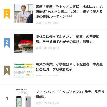
国菌「麹菌」をもっと日常に…Hakkaisan八
海醸造“あまさけ博士”に聞く、親子で整える
夏の健康ルーティン
PR
2026.7.17 Fri 10:15
夏休みに知っておきたい「補導」の基礎知
識…学校通知でわが子の進路に影響も
2025.7.29 Tue 18:15
将来の職業、小学生はネット配信者・中高生
は会社員…学研教育総研
2026.2.20 Fri 13:15
ソフトバンク「キッズフォン3」発売…見守り
機能も
2023.1.26 Thu 14:15