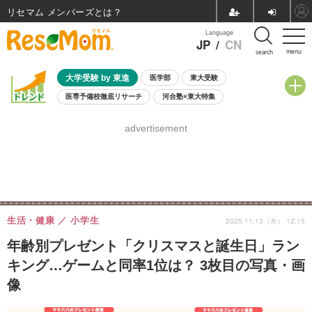
リセマム メンバーズ
Language
JP
/
CN
menu
search
大学受験 by 東進
医学部
東大受験
医専予備校徹底リサーチ
河合塾×東大特集
親子で考える大学選び
高校受験
中学受験
小学校受験
advertisement
共通テスト
夏休み
8月開催学校説明会・相談会
8月開催イベント・WS
全国公立高校 過去問
人気記事
自由研究教材（小学生向け）
自由研究教材（中学生向け）
ランキング
生活・健康
小学生
2025.11.13（木） 12:15
年齢別プレゼント「クリスマスと誕生日」ラン
キング…ゲームと同率1位は？ 3枚目の写真・画
像