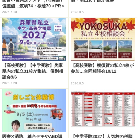
灘・南山女子部が優勝
偏差値…筑駒74・桜蔭70＜PR＞
2026.7.10
2026.8.5
【高校受験】【中学受験】兵庫
【高校受験】横須賀の私立4校が
県内の私立31校が集結、個別相
参加…合同相談会10/12
談会9/6
2026.7.28
2026.8.5
医療✕消防、縫合デモやAED講
【中学受験2027】人気校の併願