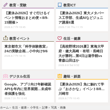
教育・受験
教育ICT
【夏休み2026】すぐ行けるイ
【夏休み2026】東大メタバー
ベント情報おまとめ便＜8/9-
ス工学部、生成AIなどジュニ
15開催＞
ア講座6選
2026.8.7 Fri 19:45
2026.7.30 Thu 11:15
教育イベント
生活・健康
東京都市大「科学体験教室」
【高校野球2026夏】東海大甲
24の実験企画…小中向け9/6
府・健大高崎・有明・長崎日
大が勝利…第4日は遊学館vs
2026.8.7 Fri 18:15
青森山田ほか
2026.8.8 Sat 9:52
デジタル生活
趣味・娯楽
Google、アプリ向け年齢確認
【夏休み2026】魚に触れて学
APIを年内に世界展開…未成年
ぶ「おさかな」イベント8/8…
者保護を強化
川崎市
2026.7.31 Fri 13:45
2026.8.7 Fri 10:45
ホーム
›
生活・健康
›
小学生
›
記事
›
写真・画像