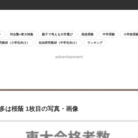
チ
河合塾×東大特集
親子で考える大学選び
高校受験
中学受験
小学校受
究教材（小学生向け）
自由研究教材（中学生向け）
ランキング
advertisement
多は桜蔭 1枚目の写真・画像