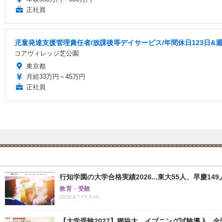
正社員
児童発達支援管理責任者/放課後等デイサービス/年間休日123日&
コアヴィレッジ芝公園
東京都
月給33万円～45万円
正社員
行知学園の大学合格実績2026...東大55人、早慶149
教育・受験
2026.8.7 Fri 0:45
【大学受験2027】獨協大、イブニング試験導入...