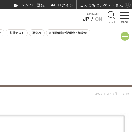
ログイン
こんにちは、ゲストさん
Language
JP
/
CN
menu
search
験
共通テスト
夏休み
8月開催学校説明会・相談会
2025.11.17（月） 12:15