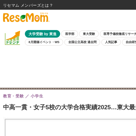
リセマム メンバーズ
大学受験 by 東進
医学部
東大受験
医専予備校徹底リサー
8月開催イベント・WS
全国公立高校 過去問
人気記事
自由研
教育・受験
小学生
中高一貫・女子5校の大学合格実績2025…東大最