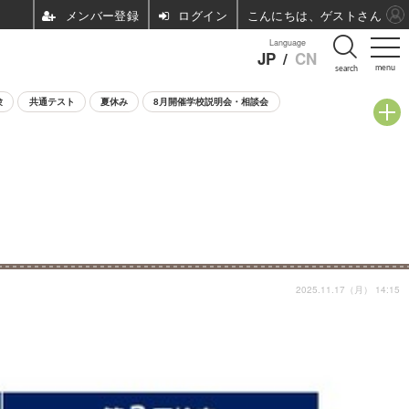
ログイン
こんにちは、ゲストさん
Language
JP
/
CN
menu
search
験
共通テスト
夏休み
8月開催学校説明会・相談会
2025.11.17（月） 14:15