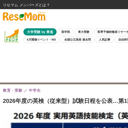
リセマム メンバーズ
大学受験 by 東進
医学部
東大受験
医専予備校徹底リサー
8月開催イベント・WS
全国公立高校 過去問
人気記事
自由研
教育・受験
中学生
2026年度の英検（従来型）試験日程を公表…第1回