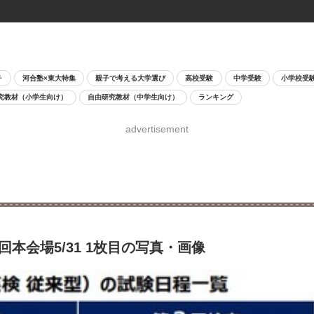
チ
河合塾×東大特集
親子で考える大学選び
高校受験
中学受験
小学校受
究教材（小学生向け）
自由研究教材（中学生向け）
ランキング
advertisement
本会場5/31 1枚目の写真・画像