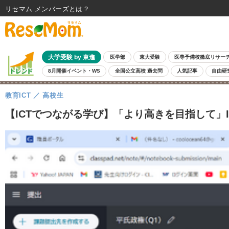
リセマム メンバーズ
大学受験 by 東進
医学部
東大受験
医専予備校徹底リサー
8月開催イベント・WS
全国公立高校 過去問
人気記事
自由研
教育ICT
高校生
【ICTでつながる学び】「より高きを目指して」