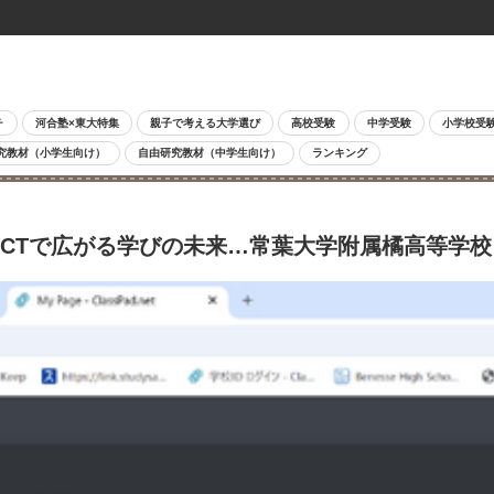
チ
河合塾×東大特集
親子で考える大学選び
高校受験
中学受験
小学校受
究教材（小学生向け）
自由研究教材（中学生向け）
ランキング
ICTで広がる学びの未来…常葉大学附属橘高等学校