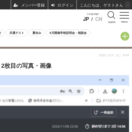
ログイン
こんにちは、ゲストさん
Language
JP
/
CN
menu
search
験
共通テスト
夏休み
8月開催学校説明会・相談会
2025.12.9（火） 9:45
 2枚目の写真・画像