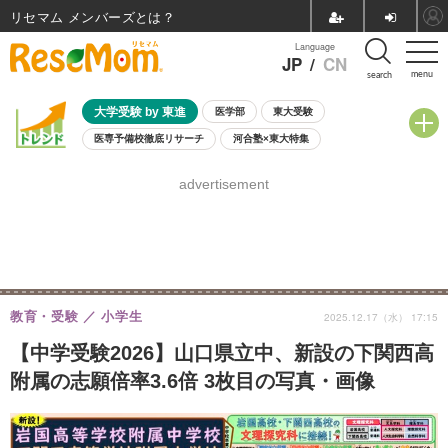
リセマム メンバーズ
Language
JP
/
CN
menu
search
大学受験 by 東進
医学部
東大受験
医専予備校徹底リサーチ
河合塾×東大特集
親子で考える大学選び
高校受験
中学受験
小学校受験
advertisement
共通テスト
夏休み
8月開催学校説明会・相談会
8月開催イベント・WS
全国公立高校 過去問
人気記事
自由研究教材（小学生向け）
自由研究教材（中学生向け）
ランキング
教育・受験
小学生
2025.12.17（水） 17:15
【中学受験2026】山口県立中、新設の下関西高
附属の志願倍率3.6倍 3枚目の写真・画像