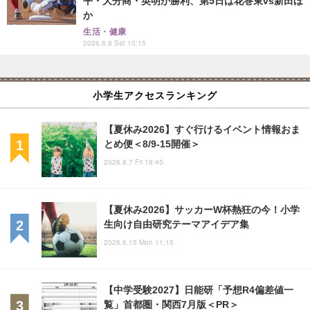
平・大分商・英明が勝利、第5日は花巻東vs新田ほ
か
生活・健康
2026.8.8 Sat 15:15
小学生アクセスランキング
【夏休み2026】すぐ行けるイベント情報おま
とめ便＜8/9-15開催＞
2026.8.7 Fri 19:45
【夏休み2026】サッカーW杯熱狂の今！小学
生向け自由研究テーマアイデア集
2026.6.15 Mon 11:15
【中学受験2027】日能研「予想R4偏差値一
覧」首都圏・関西7月版＜PR＞