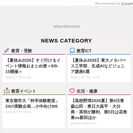
Recommended by
advertisement
NEWS CATEGORY
教育・受験
教育ICT
【夏休み2026】すぐ行けるイ
【夏休み2026】東大メタバー
ベント情報おまとめ便＜8/9-
ス工学部、生成AIなどジュニ
15開催＞
ア講座6選
2026.8.7 Fri 19:45
2026.7.30 Thu 11:15
教育イベント
生活・健康
東京都市大「科学体験教室」
【高校野球2026夏】第4日青
24の実験企画…小中向け9/6
森山田・東日大昌平・大分
商・英明が勝利、第5日は花巻
2026.8.7 Fri 18:15
東vs新田ほか
2026.8.9 Sun 9:15