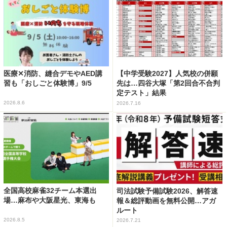
医療✕消防、縫合デモやAED講
【中学受験2027】人気校の併願
習も「おしごと体験博」9/5
先は…四谷大塚「第2回合不合判
定テスト」結果
2026.8.6
2026.7.16
全国高校麻雀32チーム本選出
司法試験予備試験2026、解答速
場…麻布や大阪星光、東海も
報＆総評動画を無料公開…アガ
ルート
2026.8.5
2026.7.21