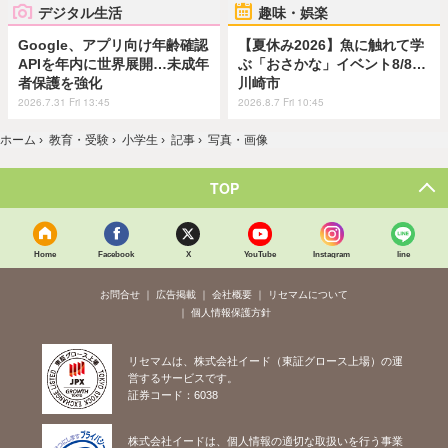
デジタル生活
趣味・娯楽
Google、アプリ向け年齢確認
【夏休み2026】魚に触れて学
APIを年内に世界展開…未成年
ぶ「おさかな」イベント8/8…
者保護を強化
川崎市
2026.7.31 Fri 13:45
2026.8.7 Fri 10:45
ホーム
›
教育・受験
›
小学生
›
記事
›
写真・画像
TOP
Home
Facebook
X
YouTube
Instagram
line
お問合せ
広告掲載
会社概要
リセマムについて
個人情報保護方針
リセマムは、株式会社イード（東証グロース上場）の運
営するサービスです。
証券コード：6038
株式会社イードは、個人情報の適切な取扱いを行う事業