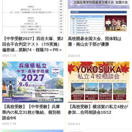
【中学受験2027】四谷大塚、第2
高校囲碁全国大会、団体戦は
回合不合判定テスト（7/5実施）
灘・南山女子部が優勝
偏差値…筑駒74・桜蔭70＜PR＞
2026.7.10
2026.8.5
【高校受験】【中学受験】兵庫
【高校受験】横須賀の私立4校が
県内の私立31校が集結、個別相
参加…合同相談会10/12
談会9/6
2026.7.28
2026.8.5