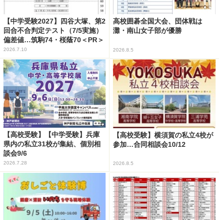
【中学受験2027】四谷大塚、第2
高校囲碁全国大会、団体戦は
回合不合判定テスト（7/5実施）
灘・南山女子部が優勝
偏差値…筑駒74・桜蔭70＜PR＞
2026.7.10
2026.8.5
【高校受験】【中学受験】兵庫
【高校受験】横須賀の私立4校が
県内の私立31校が集結、個別相
参加…合同相談会10/12
談会9/6
2026.7.28
2026.8.5