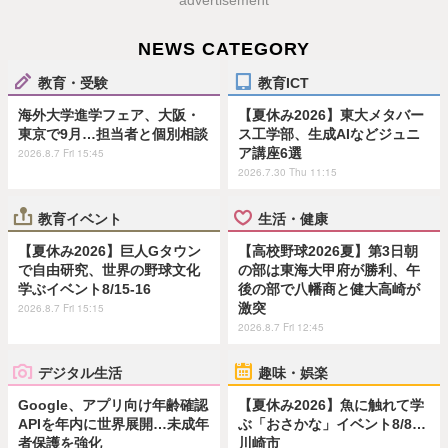
advertisement
NEWS CATEGORY
教育・受験
教育ICT
海外大学進学フェア、大阪・
【夏休み2026】東大メタバー
東京で9月…担当者と個別相談
ス工学部、生成AIなどジュニ
ア講座6選
2026.8.7 Fri 15:45
2026.7.30 Thu 11:15
教育イベント
生活・健康
【夏休み2026】巨人Gタウン
【高校野球2026夏】第3日朝
で自由研究、世界の野球文化
の部は東海大甲府が勝利、午
学ぶイベント8/15-16
後の部で八幡商と健大高崎が
激突
2026.8.7 Fri 15:15
2026.8.7 Fri 12:45
デジタル生活
趣味・娯楽
Google、アプリ向け年齢確認
【夏休み2026】魚に触れて学
APIを年内に世界展開…未成年
ぶ「おさかな」イベント8/8…
者保護を強化
川崎市