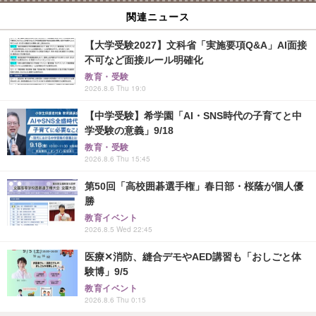
関連ニュース
【大学受験2027】文科省「実施要項Q&A」AI面接
不可など面接ルール明確化
教育・受験
2026.8.6 Thu 19:0
【中学受験】希学園「AI・SNS時代の子育てと中
学受験の意義」9/18
教育・受験
2026.8.6 Thu 15:45
第50回「高校囲碁選手権」春日部・桜蔭が個人優
勝
教育イベント
2026.8.5 Wed 22:45
医療✕消防、縫合デモやAED講習も「おしごと体
験博」9/5
教育イベント
2026.8.6 Thu 0:15