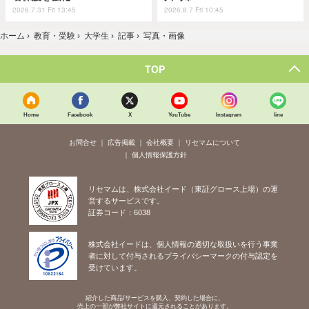
2026.7.31 Fri 13:45
2026.8.7 Fri 10:45
ホーム
›
教育・受験
›
大学生
›
記事
›
写真・画像
TOP
Home
Facebook
X
YouTube
Instagram
line
お問合せ
広告掲載
会社概要
リセマムについて
個人情報保護方針
リセマムは、株式会社イード（東証グロース上場）の運
営するサービスです。
証券コード：6038
株式会社イードは、個人情報の適切な取扱いを行う事業
者に対して付与されるプライバシーマークの付与認定を
受けています。
紹介した商品/サービスを購入、契約した場合に、
売上の一部が弊社サイトに還元されることがあります。