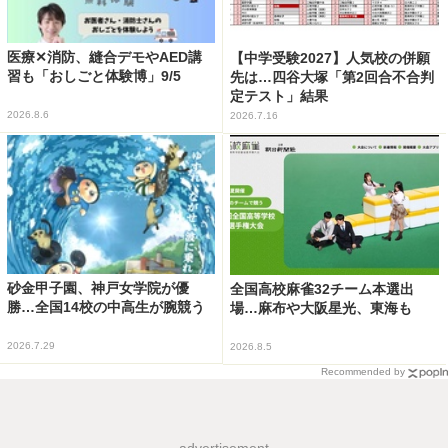
医療✕消防、縫合デモやAED講
【中学受験2027】人気校の併願
習も「おしごと体験博」9/5
先は…四谷大塚「第2回合不合判
定テスト」結果
2026.8.6
2026.7.16
砂金甲子園、神戸女学院が優
全国高校麻雀32チーム本選出
勝…全国14校の中高生が腕競う
場…麻布や大阪星光、東海も
2026.7.29
2026.8.5
Recommended by