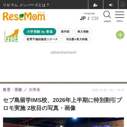
リセマム メンバーズ
Language
JP
/
CN
menu
search
大学受験 by 東進
医学部
東大受験
医専予備校徹底リサーチ
河合塾×東大特集
親子で考える大学選び
高校受験
中学受験
小学校受験
advertisement
共通テスト
夏休み
8月開催学校説明会・相談会
8月開催イベント・WS
全国公立高校 過去問
人気記事
自由研究教材（小学生向け）
自由研究教材（中学生向け）
ランキング
教育・受験
大学生
2025.12.22（月） 18:15
セブ島留学IMS校、2026年上半期に特別割引プ
ロモ実施 2枚目の写真・画像