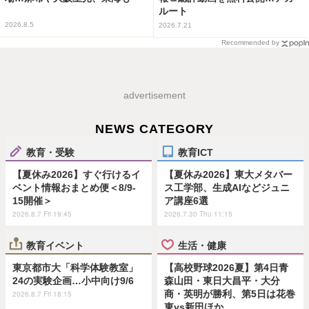
ルート
2026.8.5
2026.7.21
Recommended by
advertisement
NEWS CATEGORY
教育・受験
教育ICT
【夏休み2026】すぐ行けるイ
【夏休み2026】東大メタバー
ベント情報おまとめ便＜8/9-
ス工学部、生成AIなどジュニ
15開催＞
ア講座6選
2026.8.7 Fri 19:45
2026.7.30 Thu 11:15
教育イベント
生活・健康
東京都市大「科学体験教室」
【高校野球2026夏】第4日青
24の実験企画…小中向け9/6
森山田・東日大昌平・大分
商・英明が勝利、第5日は花巻
2026.8.7 Fri 18:15
東vs新田ほか