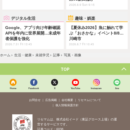
2026.8.9 Sun 9:15
デジタル生活
趣味・娯楽
Google、アプリ向け年齢確認
【夏休み2026】魚に触れて学
APIを年内に世界展開…未成年
ぶ「おさかな」イベント8/8…
者保護を強化
川崎市
2026.7.31 Fri 13:45
2026.8.7 Fri 10:45
ホーム
›
生活・健康
›
未就学児
›
記事
›
写真・画像
TOP
Home
Facebook
X
YouTube
Instagram
line
お問合せ
広告掲載
会社概要
リセマムについて
個人情報保護方針
リセマムは、株式会社イード（東証グロース上場）の運
営するサービスです。
証券コード：6038