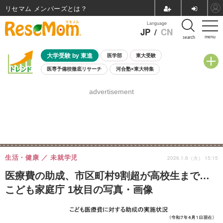
リセマム メンバーズ
Language
JP
/
CN
menu
search
大学受験 by 東進
医学部
東大受験
医専予備校徹底リサーチ
河合塾×東大特集
親子で考える大学選び
高校受験
中学受験
小学校受験
advertisement
共通テスト
夏休み
8月開催学校説明会・相談会
8月開催イベント・WS
全国公立高校 過去問
人気記事
自由研究教材（小学生向け）
自由研究教材（中学生向け）
ランキング
生活・健康
未就学児
2026.1.6（火） 15:15
医療費の助成、市区町村9割超が高校生まで…
こども家庭庁 1枚目の写真・画像