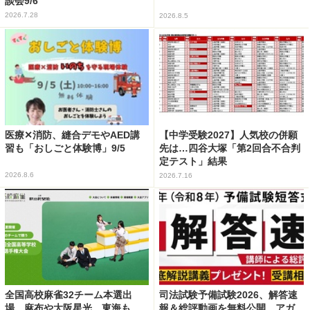
談会9/6
2026.7.28
2026.8.5
医療✕消防、縫合デモやAED講
【中学受験2027】人気校の併願
習も「おしごと体験博」9/5
先は…四谷大塚「第2回合不合判
定テスト」結果
2026.8.6
2026.7.16
全国高校麻雀32チーム本選出
司法試験予備試験2026、解答速
場…麻布や大阪星光、東海も
報＆総評動画を無料公開…アガ