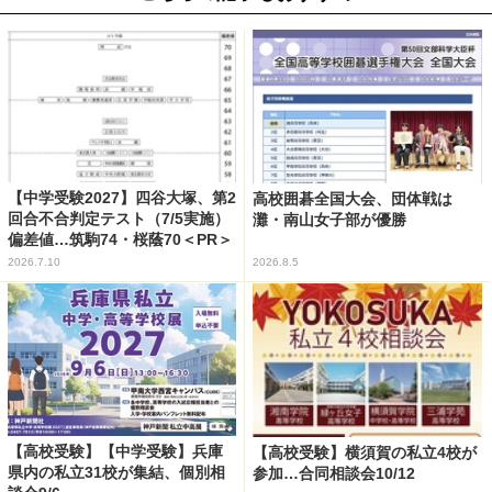
【中学受験2027】四谷大塚、第2
高校囲碁全国大会、団体戦は
回合不合判定テスト（7/5実施）
灘・南山女子部が優勝
偏差値…筑駒74・桜蔭70＜PR＞
2026.7.10
2026.8.5
【高校受験】【中学受験】兵庫
【高校受験】横須賀の私立4校が
県内の私立31校が集結、個別相
参加…合同相談会10/12