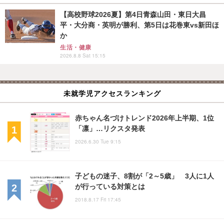
【高校野球2026夏】第4日青森山田・東日大昌
平・大分商・英明が勝利、第5日は花巻東vs新田ほ
か
生活・健康
2026.8.8 Sat 15:15
未就学児アクセスランキング
赤ちゃん名づけトレンド2026年上半期、1位
「凛」…リクスタ発表
2026.6.30 Tue 9:15
子どもの迷子、8割が「2～5歳」 3人に1人
が行っている対策とは
2018.8.17 Fri 17:45