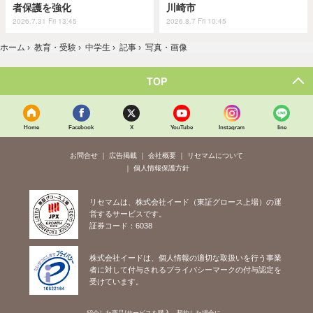
者保護を強化
川崎市
2026.7.31 Fri 13:45
2026.8.7 Fri 10:45
ホーム
›
教育・受験
›
中学生
›
記事
›
写真・画像
TOP
Home
Facebook
X
YouTube
Instagram
line
お問合せ
広告掲載
会社概要
リセマムについて
個人情報保護方針
リセマムは、株式会社イード（東証グロース上場）の運
営するサービスです。
証券コード：6038
株式会社イードは、個人情報の適切な取扱いを行う事業
者に対して付与されるプライバシーマークの付与認定を
受けています。
紹介した商品/サービスを購入、契約した場合に、