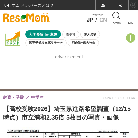
リセマム メンバーズ
Language
JP
/
CN
menu
search
大学受験 by 東進
医学部
東大受験
医専予備校徹底リサーチ
河合塾×東大特集
親子で考える大学選び
高校受験
中学受験
小学校受験
advertisement
共通テスト
夏休み
8月開催学校説明会・相談会
8月開催イベント・WS
全国公立高校 過去問
人気記事
自由研究教材（小学生向け）
自由研究教材（中学生向け）
ランキング
教育・受験
中学生
2026.1.8（木） 14:56
【高校受験2026】埼玉県進路希望調査（12/15
時点）市立浦和2.35倍 5枚目の写真・画像