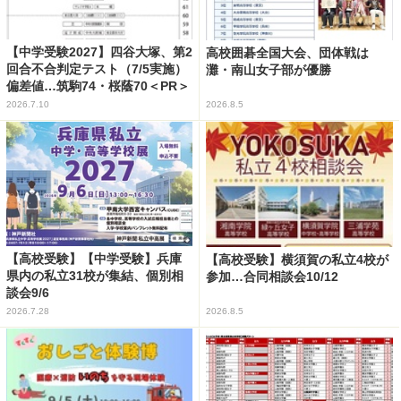
【中学受験2027】四谷大塚、第2
高校囲碁全国大会、団体戦は
回合不合判定テスト（7/5実施）
灘・南山女子部が優勝
偏差値…筑駒74・桜蔭70＜PR＞
2026.7.10
2026.8.5
【高校受験】【中学受験】兵庫
【高校受験】横須賀の私立4校が
県内の私立31校が集結、個別相
参加…合同相談会10/12
談会9/6
2026.7.28
2026.8.5