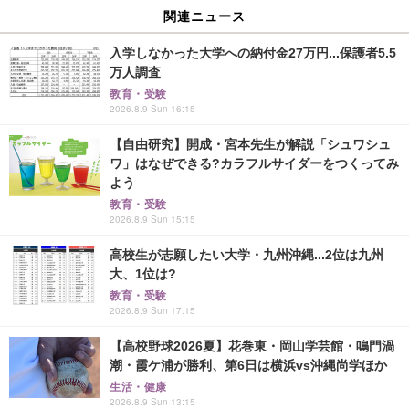
関連ニュース
入学しなかった大学への納付金27万円...保護者5.5
万人調査
教育・受験
2026.8.9 Sun 16:15
【自由研究】開成・宮本先生が解説「シュワシュ
ワ」はなぜできる?カラフルサイダーをつくってみ
よう
教育・受験
2026.8.9 Sun 15:15
高校生が志願したい大学・九州沖縄...2位は九州
大、1位は?
教育・受験
2026.8.9 Sun 17:15
【高校野球2026夏】花巻東・岡山学芸館・鳴門渦
潮・霞ケ浦が勝利、第6日は横浜vs沖縄尚学ほか
生活・健康
2026.8.9 Sun 13:15