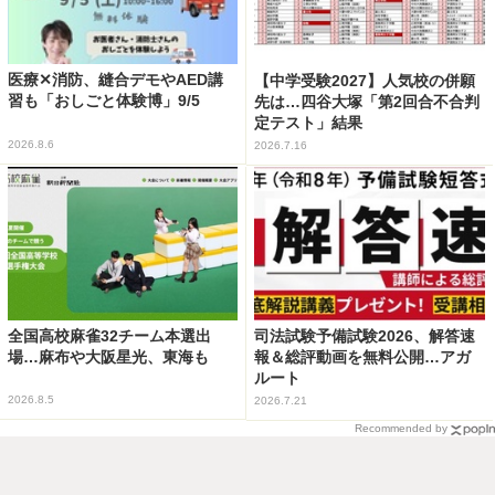
医療✕消防、縫合デモやAED講
【中学受験2027】人気校の併願
習も「おしごと体験博」9/5
先は…四谷大塚「第2回合不合判
定テスト」結果
2026.8.6
2026.7.16
全国高校麻雀32チーム本選出
司法試験予備試験2026、解答速
場…麻布や大阪星光、東海も
報＆総評動画を無料公開…アガ
ルート
2026.8.5
2026.7.21
Recommended by