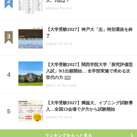
2026.8.6 Thu 9:15
【大学受験2027】神戸大「志」特別選抜を終
了
2026.8.7 Fri 13:15
【大学受験2027】関西学院大学「探究評価型
入試」9/1出願開始… 全学部実施で求める次
世代の力
PR
2026.7.16 Thu 10:45
【大学受験2027】獨協大、イブニング試験導
入…全国13会場で夕方から試験開始
2026.8.7 Fri 14:15
ランキングをもっと見る