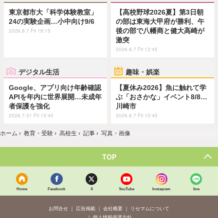
東京都市大「科学体験教室」
【高校野球2026夏】第3日朝
24の実験企画…小中向け9/6
の部は東海大甲府が勝利、午
後の部で八幡商と健大高崎が
2026.8.7 Fri 18:15
激突
2026.8.7 Fri 12:45
デジタル生活
趣味・娯楽
Google、アプリ向け年齢確認
【夏休み2026】魚に触れて学
APIを年内に世界展開…未成年
ぶ「おさかな」イベント8/8…
者保護を強化
川崎市
2026.7.31 Fri 13:45
2026.8.7 Fri 10:45
ホーム
›
教育・受験
›
高校生
›
記事
›
写真・画像
TOP
Home
Facebook
X
YouTube
Instagram
line
お問合せ
広告掲載
会社概要
リセマムについて
個人情報保護方針