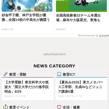
砂金甲子園、神戸女学院が優
全国高校麻雀32チーム本選出
勝…全国14校の中高生が腕競う
場…麻布や大阪星光、東海も
2026.7.29
2026.8.5
Recommended by
advertisement
NEWS CATEGORY
教育・受験
教育ICT
【大学受験】東京科学大や筑
【夏休み2026】東大メタバー
波大「国立大学だけの進学説
ス工学部、生成AIなどジュニ
明会」8/29
ア講座6選
2026.8.7 Fri 17:15
2026.7.30 Thu 11:15
教育イベント
生活・健康