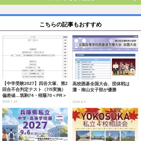
こちらの記事もおすすめ
【中学受験2027】四谷大塚、第2
高校囲碁全国大会、団体戦は
回合不合判定テスト（7/5実施）
灘・南山女子部が優勝
偏差値…筑駒74・桜蔭70＜PR＞
2026.7.10
2026.8.5