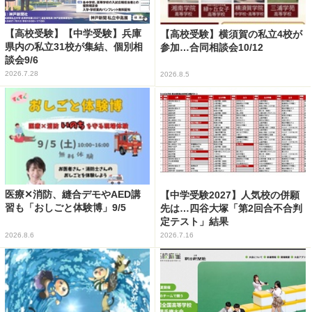
【高校受験】【中学受験】兵庫
【高校受験】横須賀の私立4校が
県内の私立31校が集結、個別相
参加…合同相談会10/12
談会9/6
2026.7.28
2026.8.5
医療✕消防、縫合デモやAED講
【中学受験2027】人気校の併願
習も「おしごと体験博」9/5
先は…四谷大塚「第2回合不合判
定テスト」結果
2026.8.6
2026.7.16