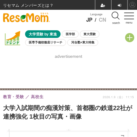
リセマム メンバーズ
Language
JP
/
CN
menu
search
大学受験 by 東進
医学部
東大受験
医専予備校徹底リサーチ
河合塾×東大特集
親子で考える大学選び
高校受験
中学受験
小学校受験
advertisement
共通テスト
夏休み
8月開催学校説明会・相談会
8月開催イベント・WS
全国公立高校 過去問
人気記事
自由研究教材（小学生向け）
自由研究教材（中学生向け）
ランキング
教育・受験
高校生
2026.1.9（金） 11:15
大学入試期間の痴漢対策、首都圏の鉄道22社が
連携強化 1枚目の写真・画像