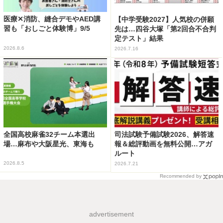
医療✕消防、縫合デモやAED講
【中学受験2027】人気校の併願
習も「おしごと体験博」9/5
先は…四谷大塚「第2回合不合判
定テスト」結果
2026.8.6
2026.7.16
全国高校麻雀32チーム本選出
司法試験予備試験2026、解答速
場…麻布や大阪星光、東海も
報＆総評動画を無料公開…アガ
ルート
2026.8.5
2026.7.21
Recommended by
advertisement