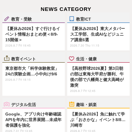
NEWS CATEGORY
教育・受験
教育ICT
【夏休み2026】すぐ行けるイ
【夏休み2026】東大メタバー
ベント情報おまとめ便＜8/9-
ス工学部、生成AIなどジュニ
15開催＞
ア講座6選
2026.8.7 Fri 19:45
2026.7.30 Thu 11:15
教育イベント
生活・健康
東京都市大「科学体験教室」
【高校野球2026夏】第3日朝
24の実験企画…小中向け9/6
の部は東海大甲府が勝利、午
後の部で八幡商と健大高崎が
2026.8.7 Fri 18:15
激突
2026.8.7 Fri 12:45
デジタル生活
趣味・娯楽
Google、アプリ向け年齢確認
【夏休み2026】魚に触れて学
APIを年内に世界展開…未成年
ぶ「おさかな」イベント8/8…
者保護を強化
川崎市
2026.7.31 Fri 13:45
2026.8.7 Fri 10:45