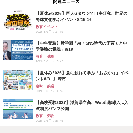
関連ニュース
【夏休み2026】巨人Gタウンで自由研究、世界の
野球文化学ぶイベント8/15-16
教育イベント
2026.8.6 Thu 21:15
【中学受験】希学園「AI・SNS時代の子育てと中
学受験の意義」9/18
教育・受験
2026.8.6 Thu 15:45
【夏休み2026】魚に触れて学ぶ「おさかな」イベ
ント8/8...川崎市
趣味・娯楽
2026.8.6 Thu 16:45
【高校受験2027】滋賀県立高、Web出願導入...入
試制度パンフ公開
教育・受験
2026.8.6 Thu 20:45