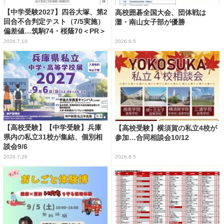
【中学受験2027】四谷大塚、第2
高校囲碁全国大会、団体戦は
回合不合判定テスト（7/5実施）
灘・南山女子部が優勝
偏差値…筑駒74・桜蔭70＜PR＞
2026.7.10
2026.8.5
【高校受験】【中学受験】兵庫
【高校受験】横須賀の私立4校が
県内の私立31校が集結、個別相
参加…合同相談会10/12
談会9/6
2026.7.28
2026.8.5