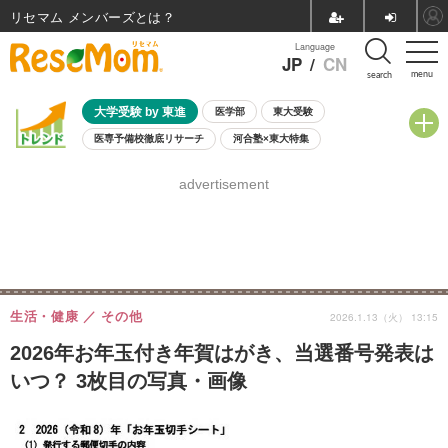
リセマム メンバーズ
Language
JP
/
CN
menu
search
大学受験 by 東進
医学部
東大受験
医専予備校徹底リサーチ
河合塾×東大特集
親子で考える大学選び
高校受験
中学受験
小学校受験
advertisement
共通テスト
夏休み
8月開催学校説明会・相談会
8月開催イベント・WS
全国公立高校 過去問
人気記事
自由研究教材（小学生向け）
自由研究教材（中学生向け）
ランキング
生活・健康
その他
2026.1.13（火） 13:15
2026年お年玉付き年賀はがき、当選番号発表は
いつ？ 3枚目の写真・画像