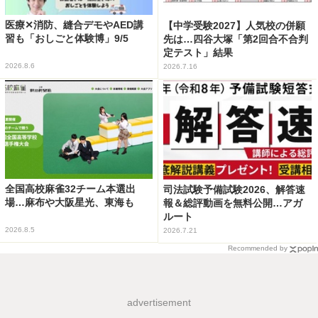
医療✕消防、縫合デモやAED講
【中学受験2027】人気校の併願
習も「おしごと体験博」9/5
先は…四谷大塚「第2回合不合判
定テスト」結果
2026.8.6
2026.7.16
全国高校麻雀32チーム本選出
司法試験予備試験2026、解答速
場…麻布や大阪星光、東海も
報＆総評動画を無料公開…アガ
ルート
2026.8.5
2026.7.21
Recommended by
advertisement