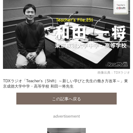
画像出典：TDXラジオ
TDXラジオ「Teacher’s［Shift］～新しい学びと先生の働き方改革～」東
京成徳大学中学・高等学校 和田一将先生
この記事へ戻る
advertisement