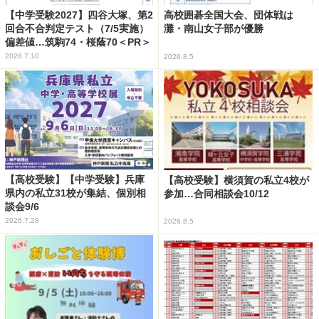
【中学受験2027】四谷大塚、第2
高校囲碁全国大会、団体戦は
回合不合判定テスト（7/5実施）
灘・南山女子部が優勝
偏差値…筑駒74・桜蔭70＜PR＞
2026.7.10
2026.8.5
【高校受験】【中学受験】兵庫
【高校受験】横須賀の私立4校が
県内の私立31校が集結、個別相
参加…合同相談会10/12
談会9/6
2026.7.28
2026.8.5