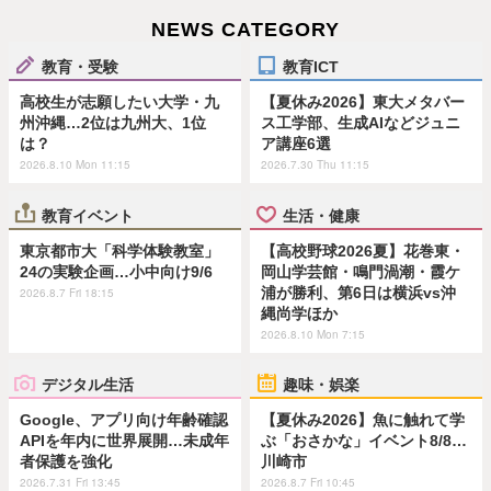
NEWS CATEGORY
教育・受験
教育ICT
高校生が志願したい大学・九
【夏休み2026】東大メタバー
州沖縄…2位は九州大、1位
ス工学部、生成AIなどジュニ
は？
ア講座6選
2026.8.10 Mon 11:15
2026.7.30 Thu 11:15
教育イベント
生活・健康
東京都市大「科学体験教室」
【高校野球2026夏】花巻東・
24の実験企画…小中向け9/6
岡山学芸館・鳴門渦潮・霞ケ
浦が勝利、第6日は横浜vs沖
2026.8.7 Fri 18:15
縄尚学ほか
2026.8.10 Mon 7:15
デジタル生活
趣味・娯楽
Google、アプリ向け年齢確認
【夏休み2026】魚に触れて学
APIを年内に世界展開…未成年
ぶ「おさかな」イベント8/8…
者保護を強化
川崎市
2026.7.31 Fri 13:45
2026.8.7 Fri 10:45