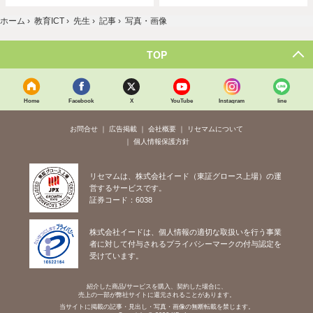
ホーム
›
教育ICT
›
先生
›
記事
›
写真・画像
TOP
Home
Facebook
X
YouTube
Instagram
line
お問合せ
広告掲載
会社概要
リセマムについて
個人情報保護方針
リセマムは、株式会社イード（東証グロース上場）の運
営するサービスです。
証券コード：6038
株式会社イードは、個人情報の適切な取扱いを行う事業
者に対して付与されるプライバシーマークの付与認定を
受けています。
紹介した商品/サービスを購入、契約した場合に、
売上の一部が弊社サイトに還元されることがあります。
当サイトに掲載の記事・見出し・写真・画像の無断転載を禁じます。