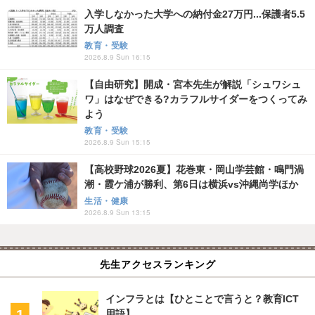
入学しなかった大学への納付金27万円...保護者5.5
万人調査
教育・受験
2026.8.9 Sun 16:15
【自由研究】開成・宮本先生が解説「シュワシュ
ワ」はなぜできる?カラフルサイダーをつくってみ
よう
教育・受験
2026.8.9 Sun 15:15
【高校野球2026夏】花巻東・岡山学芸館・鳴門渦
潮・霞ケ浦が勝利、第6日は横浜vs沖縄尚学ほか
生活・健康
2026.8.9 Sun 13:15
先生アクセスランキング
インフラとは【ひとことで言うと？教育ICT
用語】