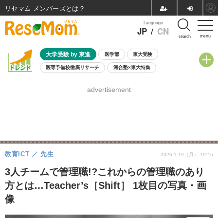
リセマム メンバーズ
Language
JP
/
CN
menu
search
大学受験 by 東進
医学部
東大受験
医専予備校徹底リサーチ
河合塾×東大特集
親子で考える大学選び
高校受験
中学受験
小学校受験
advertisement
共通テスト
夏休み
8月開催学校説明会・相談会
8月開催イベント・WS
全国公立高校 過去問
人気記事
自由研究教材（小学生向け）
自由研究教材（中学生向け）
ランキング
教育ICT
先生
2026.1.19（月） 19:45
3人チームで管理職!?これからの管理職のあり
方とは…Teacher’s［Shift］ 1枚目の写真・画
像