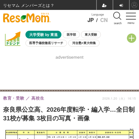
リセマム メンバーズ
Language
JP
/
CN
menu
search
大学受験 by 東進
医学部
東大受験
医専予備校徹底リサーチ
河合塾×東大特集
親子で考える大学選び
高校受験
中学受験
小学校受験
advertisement
共通テスト
夏休み
8月開催学校説明会・相談会
8月開催イベント・WS
全国公立高校 過去問
人気記事
自由研究教材（小学生向け）
自由研究教材（中学生向け）
ランキング
教育・受験
高校生
2026.1.20（火） 16:15
奈良県公立高、2026年度転学・編入学…全日制
31校が募集 3枚目の写真・画像