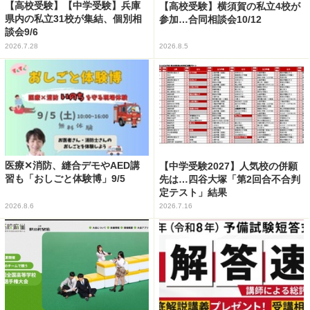
【高校受験】【中学受験】兵庫
【高校受験】横須賀の私立4校が
県内の私立31校が集結、個別相
参加…合同相談会10/12
談会9/6
2026.7.28
2026.8.5
医療✕消防、縫合デモやAED講
【中学受験2027】人気校の併願
習も「おしごと体験博」9/5
先は…四谷大塚「第2回合不合判
定テスト」結果
2026.8.6
2026.7.16