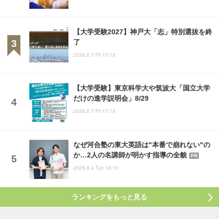
【大学受験2027】神戸大「志」特別選抜を終
了
2026.8.7 Fri 13:15
【大学受験】東京科学大や筑波大「国立大学
だけの進学説明会」8/29
2026.8.7 Fri 17:15
なぜ河合塾の東大英語は"本番で崩れない"の
か…2人の名講師が明かす指導の全貌
PR
2026.8.4 Tue 18:15
ランキングをもっと見る