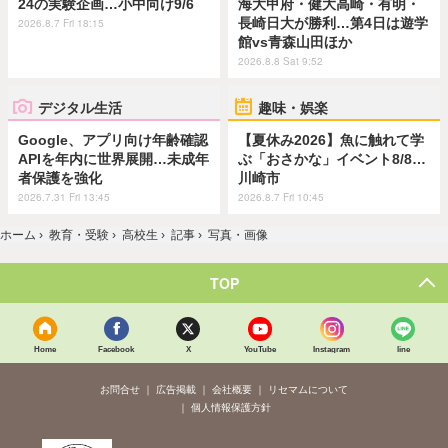
24の実験企画…小中向け9/6
海大甲府・健大高崎・有明・
長崎日大が勝利…第4日は遊学
2026.8.7 Fri 18:15
館vs青森山田ほか
2026.8.8 Sat 9:52
デジタル生活
趣味・娯楽
Google、アプリ向け年齢確認
【夏休み2026】魚に触れて学
APIを年内に世界展開…未成年
ぶ「おさかな」イベント8/8…
者保護を強化
川崎市
2026.7.31 Fri 13:45
2026.8.7 Fri 10:45
ホーム
›
教育・受験
›
高校生
›
記事
›
写真・画像
TOP
Home
Facebook
X
YouTube
Instagram
line
お問合せ
広告掲載
会社概要
リセマムについて
個人情報保護方針