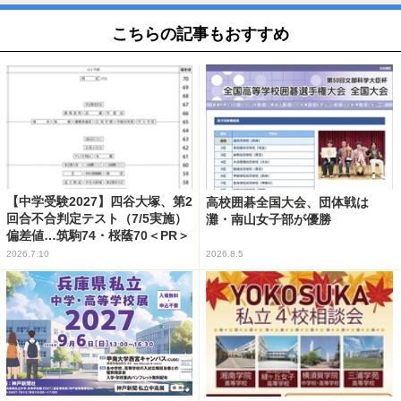
こちらの記事もおすすめ
【中学受験2027】四谷大塚、第2
高校囲碁全国大会、団体戦は
回合不合判定テスト（7/5実施）
灘・南山女子部が優勝
偏差値…筑駒74・桜蔭70＜PR＞
2026.7.10
2026.8.5