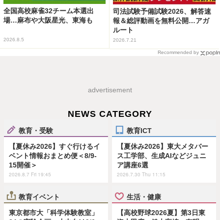
全国高校麻雀32チーム本選出
司法試験予備試験2026、解答速
場…麻布や大阪星光、東海も
報＆総評動画を無料公開…アガ
ルート
2026.8.5
2026.7.21
Recommended by
advertisement
NEWS CATEGORY
教育・受験
教育ICT
【夏休み2026】すぐ行けるイ
【夏休み2026】東大メタバー
ベント情報おまとめ便＜8/9-
ス工学部、生成AIなどジュニ
15開催＞
ア講座6選
2026.8.7 Fri 19:45
2026.7.30 Thu 11:15
教育イベント
生活・健康
東京都市大「科学体験教室」
【高校野球2026夏】第3日東