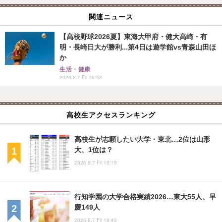
関連ニュース
【高校野球2026夏】東海大甲府・健大高崎・有
明・長崎日大が勝利...第4日は遊学館vs青森山田ほ
か
生活・健康
2026.8.7 Fri 15:52
高校生アクセスランキング
高校生が志願したい大学・東北…2位は山形
大、1位は？
2026.8.7 Fri 10:15
行知学園の大学合格実績2026…東大55人、早
慶149人
2026.8.7 Fri 18:45