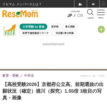
リセマム メンバーズ
Language
JP
/
CN
menu
search
大学受験 by 東進
医学部
東大受験
医専予備校徹底リサーチ
河合塾×東大特集
親子で考える大学選び
高校受験
中学受験
小学校受験
advertisement
共通テスト
夏休み
8月開催学校説明会・相談会
8月開催イベント・WS
全国公立高校 過去問
人気記事
自由研究教材（小学生向け）
自由研究教材（中学生向け）
ランキング
教育・受験
中学生
2026.2.6（金） 18:45
【高校受験2026】京都府公立高、前期選抜の出
願状況（確定）堀川（探究）1.55倍 3枚目の写
真・画像