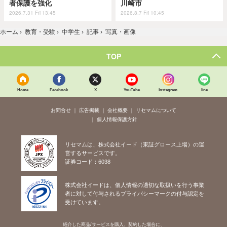
者保護を強化
川崎市
2026.7.31 Fri 13:45
2026.8.7 Fri 10:45
ホーム
›
教育・受験
›
中学生
›
記事
›
写真・画像
TOP
Home
Facebook
X
YouTube
Instagram
line
お問合せ
広告掲載
会社概要
リセマムについて
個人情報保護方針
リセマムは、株式会社イード（東証グロース上場）の運
営するサービスです。
証券コード：6038
株式会社イードは、個人情報の適切な取扱いを行う事業
者に対して付与されるプライバシーマークの付与認定を
受けています。
紹介した商品/サービスを購入、契約した場合に、