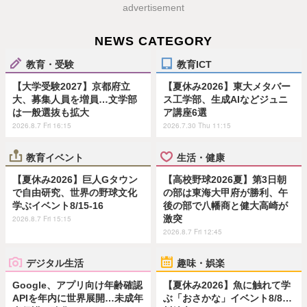
advertisement
NEWS CATEGORY
教育・受験
教育ICT
【大学受験2027】京都府立
【夏休み2026】東大メタバー
大、募集人員を増員…文学部
ス工学部、生成AIなどジュニ
は一般選抜も拡大
ア講座6選
2026.8.7 Fri 16:15
2026.7.30 Thu 11:15
教育イベント
生活・健康
【夏休み2026】巨人Gタウン
【高校野球2026夏】第3日朝
で自由研究、世界の野球文化
の部は東海大甲府が勝利、午
学ぶイベント8/15-16
後の部で八幡商と健大高崎が
激突
2026.8.7 Fri 15:15
2026.8.7 Fri 12:45
デジタル生活
趣味・娯楽
Google、アプリ向け年齢確認
【夏休み2026】魚に触れて学
APIを年内に世界展開…未成年
ぶ「おさかな」イベント8/8…