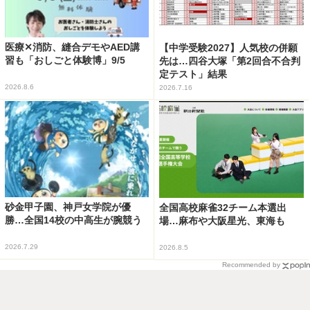
医療✕消防、縫合デモやAED講
【中学受験2027】人気校の併願
習も「おしごと体験博」9/5
先は…四谷大塚「第2回合不合判
定テスト」結果
2026.8.6
2026.7.16
砂金甲子園、神戸女学院が優
全国高校麻雀32チーム本選出
勝…全国14校の中高生が腕競う
場…麻布や大阪星光、東海も
2026.7.29
2026.8.5
Recommended by