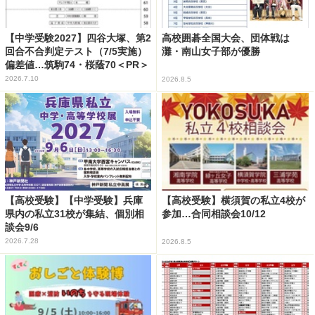
【中学受験2027】四谷大塚、第2
高校囲碁全国大会、団体戦は
回合不合判定テスト（7/5実施）
灘・南山女子部が優勝
偏差値…筑駒74・桜蔭70＜PR＞
2026.7.10
2026.8.5
【高校受験】【中学受験】兵庫
【高校受験】横須賀の私立4校が
県内の私立31校が集結、個別相
参加…合同相談会10/12
談会9/6
2026.7.28
2026.8.5