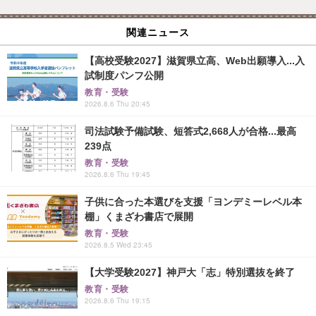
関連ニュース
【高校受験2027】滋賀県立高、Web出願導入...入
試制度パンフ公開
教育・受験
2026.8.6 Thu 20:45
司法試験予備試験、短答式2,668人が合格...最高
239点
教育・受験
2026.8.6 Thu 19:45
子供に合った本選びを支援「ヨンデミーレベル本
棚」くまざわ書店で展開
教育・受験
2026.8.5 Wed 23:45
【大学受験2027】神戸大「志」特別選抜を終了
教育・受験
2026.8.6 Thu 19:15