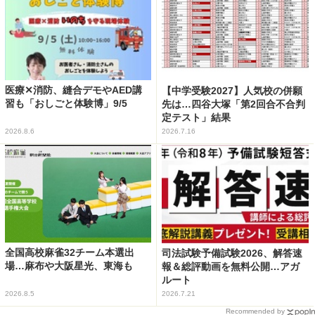
医療✕消防、縫合デモやAED講
【中学受験2027】人気校の併願
習も「おしごと体験博」9/5
先は…四谷大塚「第2回合不合判
定テスト」結果
2026.8.6
2026.7.16
全国高校麻雀32チーム本選出
司法試験予備試験2026、解答速
場…麻布や大阪星光、東海も
報＆総評動画を無料公開…アガ
ルート
2026.8.5
2026.7.21
Recommended by