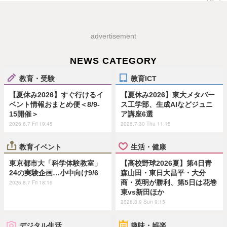
advertisement
NEWS CATEGORY
教育・受験
教育ICT
【夏休み2026】すぐ行けるイ
【夏休み2026】東大メタバー
ベント情報おまとめ便＜8/9-
ス工学部、生成AIなどジュニ
15開催＞
ア講座6選
2026.8.7 Fri 19:45
2026.7.30 Thu 11:15
教育イベント
生活・健康
東京都市大「科学体験教室」
【高校野球2026夏】第4日青
24の実験企画…小中向け9/6
森山田・東日大昌平・大分
商・英明が勝利、第5日は花巻
2026.8.7 Fri 18:15
東vs新田ほか
2026.8.9 Sun 9:15
デジタル生活
趣味・娯楽