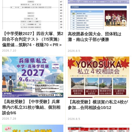
【中学受験2027】四谷大塚、第2
高校囲碁全国大会、団体戦は
回合不合判定テスト（7/5実施）
灘・南山女子部が優勝
偏差値…筑駒74・桜蔭70＜PR＞
2026.7.10
2026.8.5
【高校受験】【中学受験】兵庫
【高校受験】横須賀の私立4校が
県内の私立31校が集結、個別相
参加…合同相談会10/12
談会9/6
2026.7.28
2026.8.5