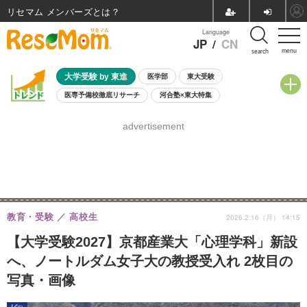
リセマム メンバーズ
Language
JP
/
CN
menu
search
大学受験 by 東進
医学部
東大受験
医専予備校徹底リサーチ
河合塾×東大特集
親子で考える大学選び
高校受験
中学受験
小学校受験
advertisement
共通テスト
夏休み
8月開催学校説明会・相談会
8月開催イベント・WS
全国公立高校 過去問
人気記事
自由研究教材（小学生向け）
自由研究教材（中学生向け）
ランキング
教育・受験
高校生
2026.2.16（月） 14:15
【大学受験2027】京都産業大「心理学科」新設
へ、ノートルダム女子大の教授受入れ 2枚目の
写真・画像