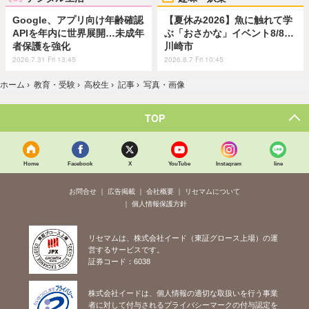
Google、アプリ向け年齢確認
【夏休み2026】魚に触れて学
APIを年内に世界展開…未成年
ぶ「おさかな」イベント8/8…
者保護を強化
川崎市
2026.7.31 Fri 13:45
2026.8.7 Fri 10:45
ホーム
›
教育・受験
›
高校生
›
記事
›
写真・画像
TOP
Home
Facebook
X
YouTube
Instagram
line
お問合せ
広告掲載
会社概要
リセマムについて
個人情報保護方針
リセマムは、株式会社イード（東証グロース上場）の運
営するサービスです。
証券コード：6038
株式会社イードは、個人情報の適切な取扱いを行う事業
者に対して付与されるプライバシーマークの付与認定を