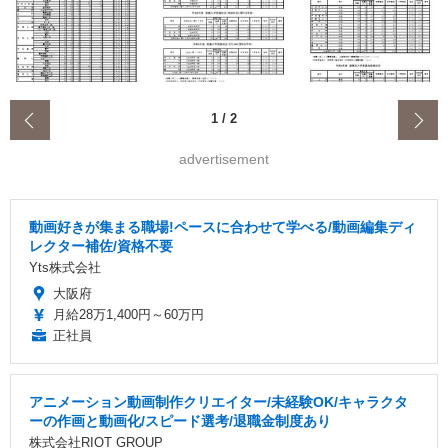
‹
1
/
2
advertisement
動画好きが集まる職場!ペースに合わせて学べる/動画編集ディ
レクター補佐/資格不要
Yts株式会社
大阪府
月給28万1,400円～60万円
正社員
アニメーション動画制作クリエイター/未経験OK/キャラクタ
ーの作画と動画化/スピード選考/退職金制度あり
株式会社RIOT GROUP