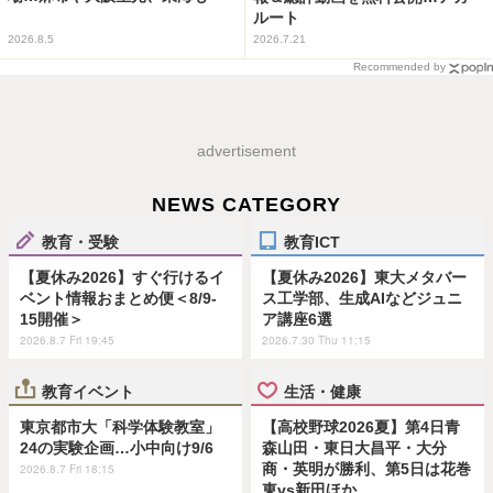
ルート
2026.8.5
2026.7.21
Recommended by
advertisement
NEWS CATEGORY
教育・受験
教育ICT
【夏休み2026】すぐ行けるイ
【夏休み2026】東大メタバー
ベント情報おまとめ便＜8/9-
ス工学部、生成AIなどジュニ
15開催＞
ア講座6選
2026.8.7 Fri 19:45
2026.7.30 Thu 11:15
教育イベント
生活・健康
東京都市大「科学体験教室」
【高校野球2026夏】第4日青
24の実験企画…小中向け9/6
森山田・東日大昌平・大分
商・英明が勝利、第5日は花巻
2026.8.7 Fri 18:15
東vs新田ほか