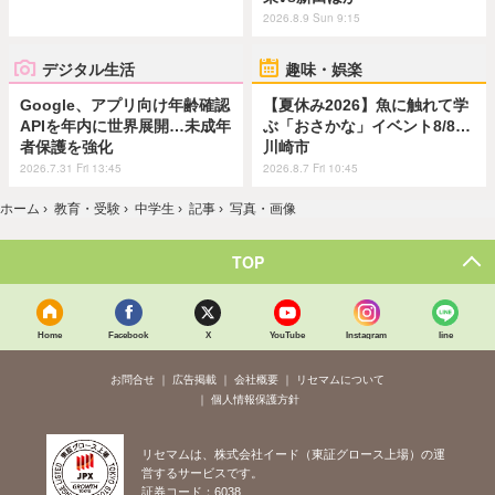
2026.8.9 Sun 9:15
デジタル生活
趣味・娯楽
Google、アプリ向け年齢確認
【夏休み2026】魚に触れて学
APIを年内に世界展開…未成年
ぶ「おさかな」イベント8/8…
者保護を強化
川崎市
2026.7.31 Fri 13:45
2026.8.7 Fri 10:45
ホーム
›
教育・受験
›
中学生
›
記事
›
写真・画像
TOP
Home
Facebook
X
YouTube
Instagram
line
お問合せ
広告掲載
会社概要
リセマムについて
個人情報保護方針
リセマムは、株式会社イード（東証グロース上場）の運
営するサービスです。
証券コード：6038