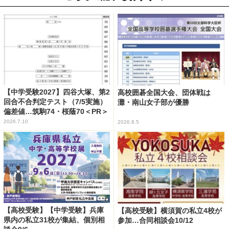
【中学受験2027】四谷大塚、第2
高校囲碁全国大会、団体戦は
回合不合判定テスト（7/5実施）
灘・南山女子部が優勝
偏差値…筑駒74・桜蔭70＜PR＞
2026.7.10
2026.8.5
【高校受験】【中学受験】兵庫
【高校受験】横須賀の私立4校が
県内の私立31校が集結、個別相
参加…合同相談会10/12