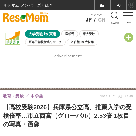
リセマム メンバーズ
Language
JP
/
CN
menu
search
大学受験 by 東進
医学部
東大受験
医専予備校徹底リサーチ
河合塾×東大特集
親子で考える大学選び
高校受験
中学受験
小学校受験
advertisement
共通テスト
夏休み
8月開催学校説明会・相談会
8月開催イベント・WS
全国公立高校 過去問
人気記事
自由研究教材（小学生向け）
自由研究教材（中学生向け）
ランキング
教育・受験
中学生
2026.2.17（火） 16:45
【高校受験2026】兵庫県公立高、推薦入学の受
検倍率…市立西宮（グローバル）2.53倍 1枚目
の写真・画像