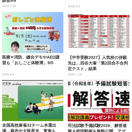
談会9/6
2026.7.28
2026.8.5
医療✕消防、縫合デモやAED講
【中学受験2027】人気校の併願
習も「おしごと体験博」9/5
先は…四谷大塚「第2回合不合判
定テスト」結果
2026.8.6
2026.7.16
全国高校麻雀32チーム本選出
司法試験予備試験2026、解答速
場…麻布や大阪星光、東海も
報＆総評動画を無料公開…アガ