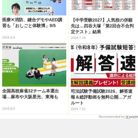
医療✕消防、縫合デモやAED講
【中学受験2027】人気校の併願
習も「おしごと体験博」9/5
先は…四谷大塚「第2回合不合判
定テスト」結果
2026.8.6
2026.7.16
全国高校麻雀32チーム本選出
司法試験予備試験2026、解答速
場…麻布や大阪星光、東海も
報＆総評動画を無料公開…アガ
ルート
2026.8.5
2026.7.21
Recommended by