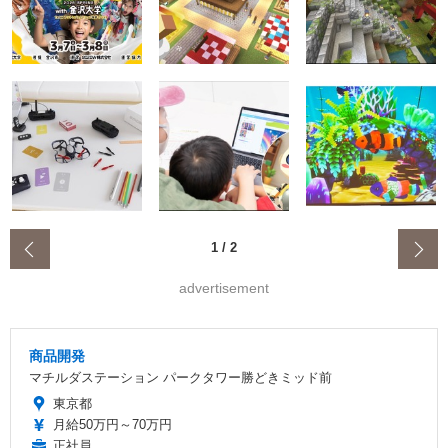
‹
1
/
2
advertisement
商品開発
マチルダステーション パークタワー勝どきミッド前
東京都
月給50万円～70万円
正社員