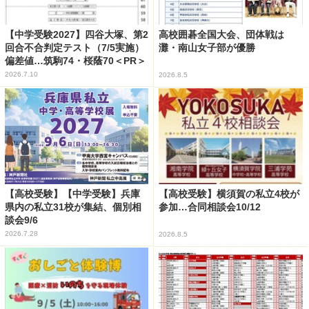
【中学受験2027】四谷大塚、第2
高校囲碁全国大会、団体戦は
回合不合判定テスト（7/5実施）
灘・南山女子部が優勝
偏差値…筑駒74・桜蔭70＜PR＞
2026.7.10
2026.8.5
【高校受験】【中学受験】兵庫
【高校受験】横須賀の私立4校が
県内の私立31校が集結、個別相
参加…合同相談会10/12
談会9/6
2026.7.28
2026.8.5