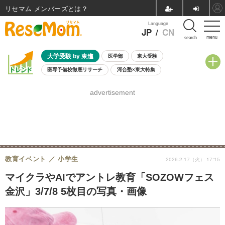
リセマム メンバーズ
Language
JP
/
CN
menu
search
大学受験 by 東進
医学部
東大受験
医専予備校徹底リサーチ
河合塾×東大特集
親子で考える大学選び
高校受験
中学受験
小学校受験
advertisement
共通テスト
夏休み
8月開催学校説明会・相談会
8月開催イベント・WS
全国公立高校 過去問
人気記事
自由研究教材（小学生向け）
自由研究教材（中学生向け）
ランキング
教育イベント
小学生
2026.2.17（火） 17:15
マイクラやAIでアントレ教育「SOZOWフェス
金沢」3/7/8 5枚目の写真・画像