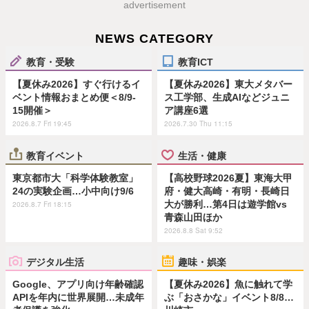
advertisement
NEWS CATEGORY
教育・受験
教育ICT
【夏休み2026】すぐ行けるイ
【夏休み2026】東大メタバー
ベント情報おまとめ便＜8/9-
ス工学部、生成AIなどジュニ
15開催＞
ア講座6選
2026.8.7 Fri 19:45
2026.7.30 Thu 11:15
教育イベント
生活・健康
東京都市大「科学体験教室」
【高校野球2026夏】東海大甲
24の実験企画…小中向け9/6
府・健大高崎・有明・長崎日
大が勝利…第4日は遊学館vs
2026.8.7 Fri 18:15
青森山田ほか
2026.8.8 Sat 9:52
デジタル生活
趣味・娯楽
Google、アプリ向け年齢確認
【夏休み2026】魚に触れて学
APIを年内に世界展開…未成年
ぶ「おさかな」イベント8/8…