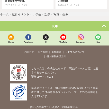
者保護を強化
川崎市
2026.7.31 Fri 13:45
2026.8.7 Fri 10:45
ホーム
›
教育イベント
›
小学生
›
記事
›
写真・画像
TOP
Home
Facebook
X
YouTube
Instagram
line
お問合せ
広告掲載
会社概要
リセマムについて
個人情報保護方針
リセマムは、株式会社イード（東証グロース上場）の運
営するサービスです。
証券コード：6038
株式会社イードは、個人情報の適切な取扱いを行う事業
者に対して付与されるプライバシーマークの付与認定を
受けています。
紹介した商品/サービスを購入、契約した場合に、