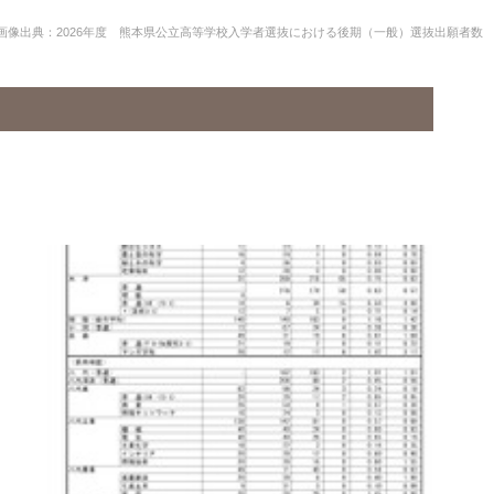
画像出典：2026年度 熊本県公立高等学校入学者選抜における後期（一般）選抜出願者数