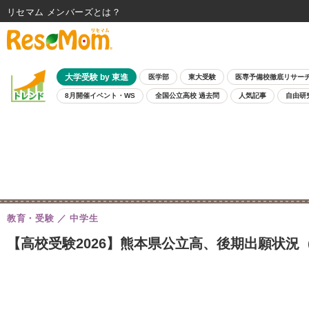
リセマム メンバーズ
大学受験 by 東進
医学部
東大受験
医専予備校徹底リサー
8月開催イベント・WS
全国公立高校 過去問
人気記事
自由研
教育・受験
中学生
【高校受験2026】熊本県公立高、後期出願状況（2