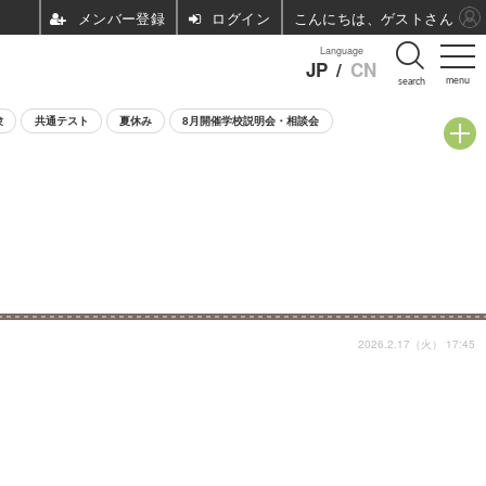
ログイン
こんにちは、ゲストさん
Language
JP
/
CN
menu
search
験
共通テスト
夏休み
8月開催学校説明会・相談会
2026.2.17（火） 17:45