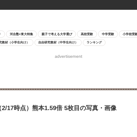
チ
河合塾×東大特集
親子で考える大学選び
高校受験
中学受験
小学校受
究教材（小学生向け）
自由研究教材（中学生向け）
ランキング
advertisement
/17時点）熊本1.59倍 5枚目の写真・画像