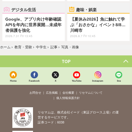
デジタル生活
趣味・娯楽
Google、アプリ向け年齢確認
【夏休み2026】魚に触れて学
APIを年内に世界展開…未成年
ぶ「おさかな」イベント8/8…
者保護を強化
川崎市
2026.7.31 Fri 13:45
2026.8.7 Fri 10:45
ホーム
›
教育・受験
›
中学生
›
記事
›
写真・画像
TOP
Home
Facebook
X
YouTube
Instagram
line
お問合せ
広告掲載
会社概要
リセマムについて
個人情報保護方針
リセマムは、株式会社イード（東証グロース上場）の運
営するサービスです。
証券コード：6038