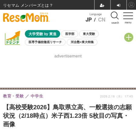
リセマム メンバーズ
Language
JP
/
CN
menu
search
大学受験 by 東進
医学部
東大受験
医専予備校徹底リサーチ
河合塾×東大特集
親子で考える大学選び
高校受験
中学受験
小学校受験
advertisement
共通テスト
夏休み
8月開催学校説明会・相談会
8月開催イベント・WS
全国公立高校 過去問
人気記事
自由研究教材（小学生向け）
自由研究教材（中学生向け）
ランキング
教育・受験
中学生
2026.2.18（水） 17:45
【高校受験2026】鳥取県立高、一般選抜の志願
状況（2/18時点）米子西1.23倍 5枚目の写真・
画像