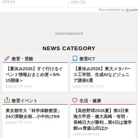
2026.8.5
2026.7.21
Recommended by
advertisement
NEWS CATEGORY
教育・受験
教育ICT
【夏休み2026】すぐ行けるイ
【夏休み2026】東大メタバー
ベント情報おまとめ便＜8/9-
ス工学部、生成AIなどジュニ
15開催＞
ア講座6選
2026.8.7 Fri 19:45
2026.7.30 Thu 11:15
教育イベント
生活・健康
東京都市大「科学体験教室」
【高校野球2026夏】第3日東
24の実験企画…小中向け9/6
海大甲府・健大高崎・有明・
長崎日大が勝利…第4日は遊学
2026.8.7 Fri 18:15
館vs青森山田ほか
2026.8.8 Sat 9:52