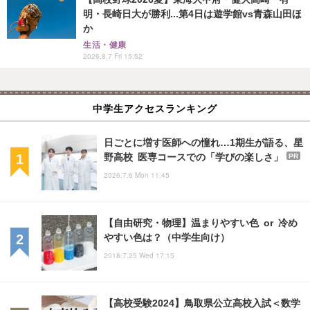
明・長崎日大が勝利...第4日は遊学館vs青森山田ほ
か
生活・健康
2026.8.7 Fri 15:52
中学生アクセスランキング
日ごとに増す医師への憧れ…1期生が語る、星
野高校 医専コースでの「学びの楽しさ」
PR
2026.7.6 Mon 11:45
【自由研究・物理】温まりやすい色 or 冷め
やすい色は？（中学生向け）
2018.7.25 Wed 17:15
【高校受験2024】鳥取県公立高校入試＜数学