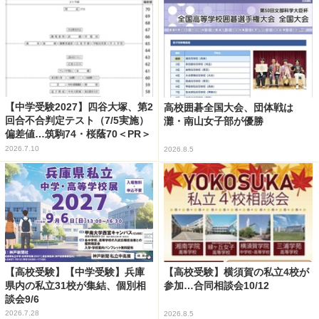
【中学受験2027】四谷大塚、第2
高校囲碁全国大会、団体戦は
回合不合判定テスト（7/5実施）
灘・南山女子部が優勝
偏差値…筑駒74・桜蔭70＜PR＞
2026.7.10
2026.8.5
【高校受験】【中学受験】兵庫
【高校受験】横須賀の私立4校が
県内の私立31校が集結、個別相
参加…合同相談会10/12
談会9/6
2026.7.28
2026.8.5