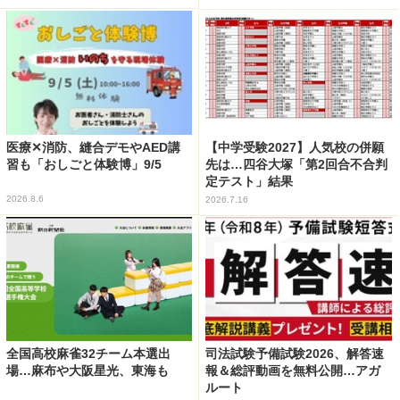
医療✕消防、縫合デモやAED講
【中学受験2027】人気校の併願
習も「おしごと体験博」9/5
先は…四谷大塚「第2回合不合判
定テスト」結果
2026.8.6
2026.7.16
全国高校麻雀32チーム本選出
司法試験予備試験2026、解答速
場…麻布や大阪星光、東海も
報＆総評動画を無料公開…アガ
ルート